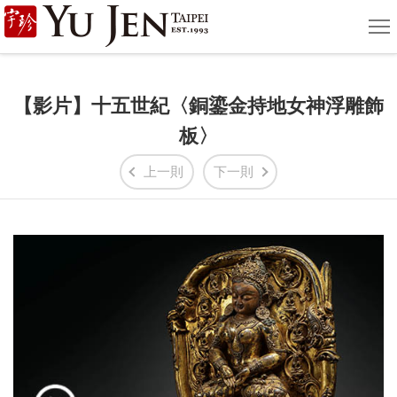
宇
選
單
珍
國
【影片】十五世紀〈銅鎏金持地女神浮雕飾
際
板〉
藝
上一則
下一則
術
|
Yu
Jen
Taipei