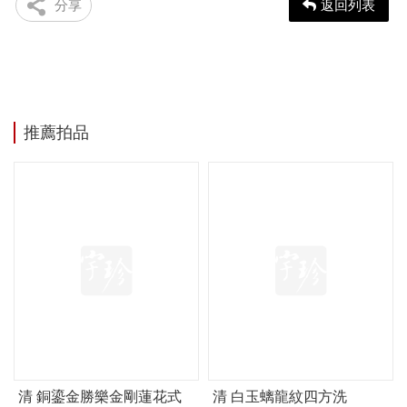
分享
返回列表
推薦拍品
清 銅鎏金勝樂金剛蓮花式
清 白玉螭龍紋四方洗