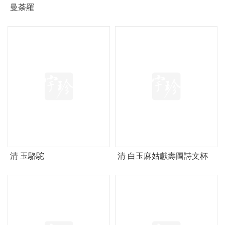
曼荼羅
清 玉駱駝
清 白玉麻姑獻壽圖詩文杯