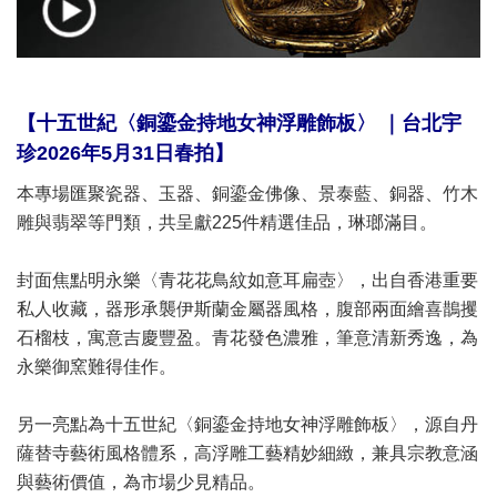
【
十五世紀〈銅鎏金持地女神浮雕飾板〉 ｜台北宇
珍2026年5月31日春拍】
本專場匯聚瓷器、玉器、銅鎏金佛像、景泰藍、銅器、竹木
雕與翡翠等門類，共呈獻225件精選佳品，琳瑯滿目。
封面焦點明永樂〈青花花鳥紋如意耳扁壺〉，出自香港重要
私人收藏，器形承襲伊斯蘭金屬器風格，腹部兩面繪喜鵲攫
石榴枝，寓意吉慶豐盈。青花發色濃雅，筆意清新秀逸，為
永樂御窯難得佳作。
另一亮點為十五世紀〈銅鎏金持地女神浮雕飾板〉，源自丹
薩替寺藝術風格體系，高浮雕工藝精妙細緻，兼具宗教意涵
與藝術價值，為市場少見精品。