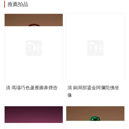
推薦拍品
清 瑪瑙巧色蘆雁圖鼻煙壺
清 銅局部鎏金阿彌陀佛坐
像