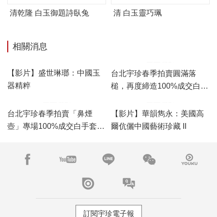
清乾隆 白玉御題詩臥兔
清 白玉靈巧珮
相關消息
台北宇珍春季拍賣圓滿落
槌，再度締造100%成交白手
套驚豔佳績！
【影片】盛世琳瑯：中國玉
器精粹
台北宇珍春季拍賣「鼻煙
【影片】華韻雋永：美國高
壺」專場100%成交白手套，
爾伉儷中國藝術珍藏 II
「瓷雜」專場佳績頻傳