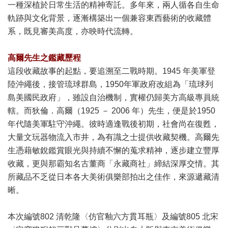
一種深植於日常生活的精神寄託。多年來，兩人循各自生命
軌跡與文化背景，逐漸構築出一個兼容東西藝術的收藏體
系，既見審美高度，亦映時代流轉。
高爾先生之鑑藏歷程
這段收藏故事的起點，要追溯至二戰時期。1945 年美軍登
陸沖繩後，接管琉球群島，1950年軍政府改組為「琉球列
島美國民政府」，雖設自治機制，實權仍歸美方高級專員統
轄。而狄倫．高爾（1925 － 2006 年）先生，便是於1950
年代隨美軍駐守沖繩。彼時適逢戰後初期，社會尚在復甦，
大量文玩器物流入市井，為有識之士提供收藏契機。高爾先
生憑藉敏銳鑑賞眼光與持續不懈的蒐求精神，逐步建立豐厚
收藏，更與那霸知名古董商「永藏商社」締結深厚交情。其
所藏品不乏從日本各大美術俱樂部拍出之佳作，來源遞藏清
晰。
本次編號802 清乾隆〈仿官釉六方貫耳瓶〉及編號805 北宋