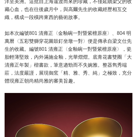
洋至美洲。這批自上海遠渡而來的珍藏，不僅延續梁父的收
藏心血，也在往後歲月中，與高爾先生的收藏經歷相互交
織，構成一段橫跨東西的藝術故事。
如本次編號801 清雍正〈金釉碗一對暨紫檀原座〉、804 明
萬曆〈五彩雙獅穿花圖鼓釘坐墩一對〉便是傳承自梁文仕先
生的收藏。編號801 清雍正〈金釉碗一對暨紫檀原座〉，瓷
胎輕薄堅致，內外滿施金釉，光華熠熠。底青花書雙圈「大
清雍正年製」楷書款，筆意遒勁而不失婉雅。整器雋秀端
莊，法度嚴謹，展現御窯「精、雅、秀、純」之極致，充分
體現雍正朝尚精尚雅的審美旨趣。