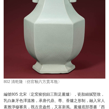
802 清乾隆〈仿官釉六方貫耳瓶〉
編號805 北宋〈定窯狻猊鈕三獸足薰爐〉，瓷胎細膩堅致，
乳白象牙色澤溫雅，承唐代鼎、尊、香爐之形制，融入宋人
素雅淨穆審美，既古意盎然，又富新風。薰爐底部墨書「西