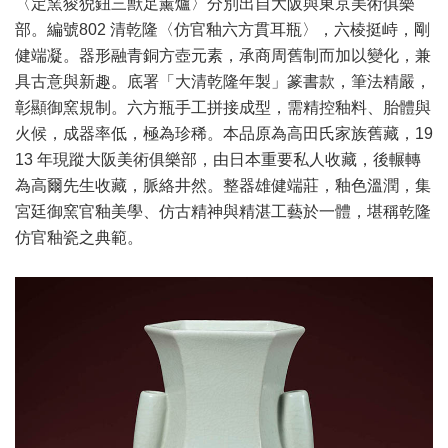
〈定窯狻猊鈕三獸足薰爐〉分別出自大阪與東京美術俱樂
部。編號802 清乾隆〈仿官釉六方貫耳瓶〉，六棱挺峙，剛
健端凝。器形融青銅方壺元素，承商周舊制而加以變化，兼
具古意與新趣。底署「大清乾隆年製」篆書款，筆法精嚴，
彰顯御窯規制。六方瓶手工拼接成型，需精控釉料、胎體與
火候，成器率低，極為珍稀。本品原為高田氏家族舊藏，19
13 年現蹤大阪美術俱樂部，由日本重要私人收藏，後輾轉
為高爾先生收藏，脈絡井然。整器雄健端莊，釉色溫潤，集
宮廷御窯官釉美學、仿古精神與精湛工藝於一體，堪稱乾隆
仿官釉瓷之典範。