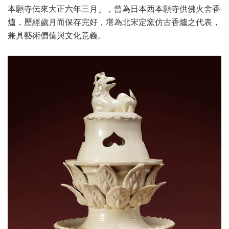
本願寺伝來大正六年三月」，曾為日本西本願寺供佛火舍香
爐，歷經歲月而保存完好，堪為北宋定窯仿古香爐之代表，
兼具藝術價值與文化意義。