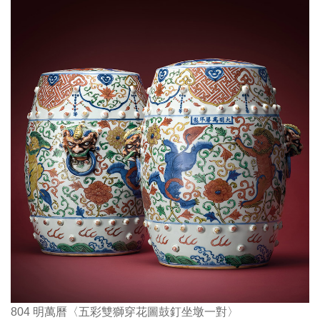
804 明萬曆〈五彩雙獅穿花圖鼓釘坐墩一對〉