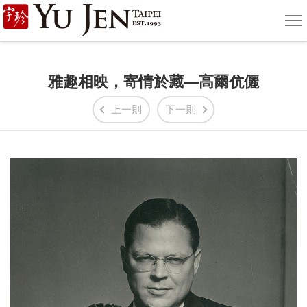
宇
選
單
珍
國
雅趣相映，寄情於藏—高爾伉儷
際
上一則
下一則
藝
術
|
Yu
Jen
Taipei