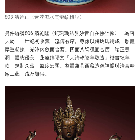
803 清雍正〈青花海水雲龍紋梅瓶〉
另件編號806 清乾隆〈銅琍瑪法界妙音自在佛坐像〉，為兩
人於二十世紀初收藏，流傳有序。尊像以銅琍瑪鑄成，胎體
厚重凝鍊，光澤內斂而含蓄。四面八臂穩固合度，端正豐
潤，體態優美，蓮座鑄陽文「大清乾隆年敬造」楷書紀年
款，規制森然，氣度宏闊。整體兼具西藏造像神韻與清宮精
緻工藝，疏為難得。