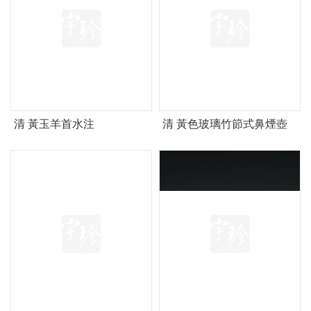
清 黃玉羊首水注
清 黃色玻璃竹節式鼻煙壺