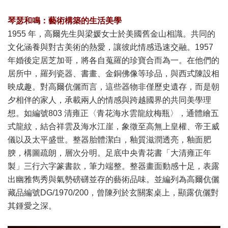
琴瑟和鳴：藝術構築的生活美學
1955 年，高爾先生與梁媛女士於美國舊金山相識。共同的
文化涵養與對古美術的熱愛，讓彼此情感迅速交融。1957
年婚後定居芝加哥，將各自蒐羅的珍寶合而為一。在他們的
居所中，羅列瓷器、書畫、金銅佛像等珍品，與西式陳設相
映成趣。對高爾伉儷而言，這些器物非僅歷史遺存，而是朝
夕相伴的家人，承載兩人的情感與跨越國界的共同美學理
想。如編號803 清雍正〈青花海水雲龍紋梅瓶〉，通體繪五
式龍紋，結合祥雲及海水江崖，象徵至高無上皇權、帝王威
儀以及太平盛世。整器胎體潔白，釉質滋潤透亮，釉面肥
腴，構圖疏朗，層次分明。足底中央青花書「大清雍正年
製」三行六字篆書款，筆力端整。整器畫面動感十足，表露
出幽雅雋秀與氣勢磅礴並存的藝術品味。並編列為高爾伉儷
藏品編號DG/1970/200，曾陳列於玄關案桌上，顯露伉儷對
其鍾愛之深。