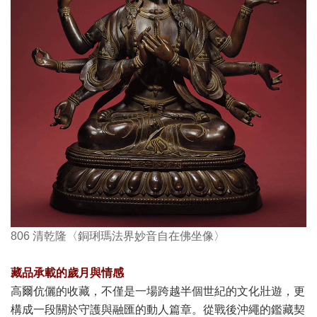
806 清乾隆〈銅琍瑪法界妙音自在佛坐像〉
藏品承載的歲月與情感
高爾伉儷的收藏，不僅是一場跨越半個世紀的文化壯遊，更
構成一段關於守護與融匯的動人篇章。從戰後沖繩的鑑藏契