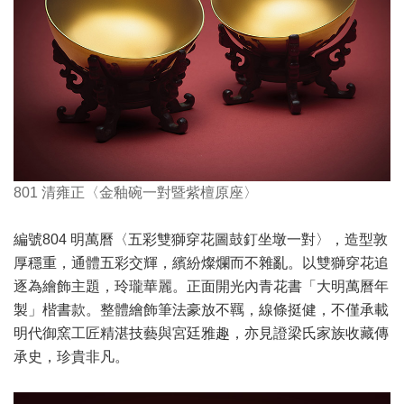
801 清雍正〈金釉碗一對暨紫檀原座〉
編號804 明萬曆〈五彩雙獅穿花圖鼓釘坐墩一對〉，造型敦
厚穩重，通體五彩交輝，繽紛燦爛而不雜亂。以雙獅穿花追
逐為繪飾主題，玲瓏華麗。正面開光內青花書「大明萬曆年
製」楷書款。整體繪飾筆法豪放不羈，線條挺健，不僅承載
明代御窯工匠精湛技藝與宮廷雅趣，亦見證梁氏家族收藏傳
承史，珍貴非凡。