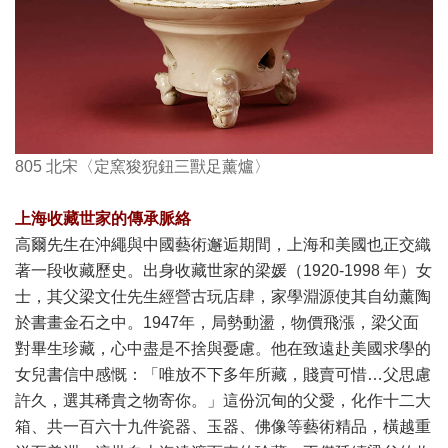
805 北宋〈定窯狻猊鈕三獸足薰爐〉
上海收藏世家的傳承脈絡
高爾先生在沖繩與中國藝術邂逅期間，上海和美國也正交織
著一段收藏歷史。出身收藏世家的梁媛（1920-1998 年）女
士，其父梁文仕先生經營古玩店肆，家學淵源使其自幼薰陶
於書畫金石之中。1947年，局勢動盪，物價飛漲，梁父面
對畢生珍藏，心中盡是不捨與憂慮。他在致遠赴美國求學的
女兒書信中感慨：「唯放不下多年所藏，賤賣可惜…父思慮
許久，選其稀貴之物寄你。」這份沉甸的父愛，化作十二大
箱、共一百六十九件瓷器、玉器、佛像等藝術精品，橫越重