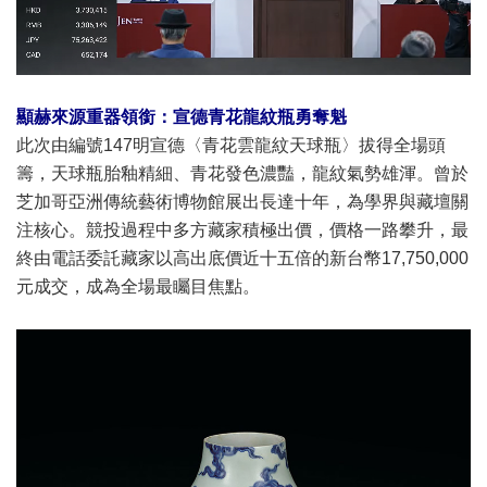
顯赫來源重器領銜：宣德青花龍紋瓶勇奪魁
此次由編號147明宣德〈青花雲龍紋天球瓶〉拔得全場頭
籌，天球瓶胎釉精細、青花發色濃豔，龍紋氣勢雄渾。曾於
芝加哥亞洲傳統藝術博物館展出長達十年，為學界與藏壇關
注核心。競投過程中多方藏家積極出價，價格一路攀升，最
終由電話委託藏家以高出底價近十五倍的新台幣17,750,000
元成交，成為全場最矚目焦點。