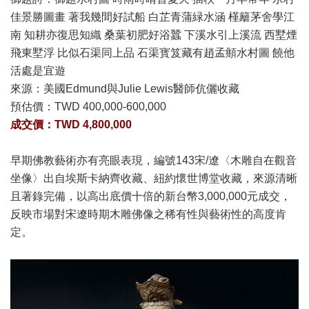
佳景勝圖畫 著我幾間好試船 白芷青蒲緑水涵 槿籬茅舍學江
南 知耕亦復思知織 桑葉初肥好浴蠶 下溪水引上溪流 西墅煙
飛東墅浮 比似石渠同上品 石渠寳笈藏有趙孟頫水村圖 饒他
活處是宜遊
來源：美國Edmund與Julie Lewis醫師伉儷收藏
預估價：
TWD 400,000-600,000
成交價：TWD 4,800,000
早期佛教藝術亦有亮眼表現，編號143宋/遼〈木雕自在觀音
坐像〉出自埃斯卡納齊收藏、紐約懷世博堂收藏，來源清晰
且著錄完備，以高出底價十倍的新台幣3,000,000元成交，
反映市場對宋遼時期木雕佛像之稀有性與藝術性的高度肯
定。