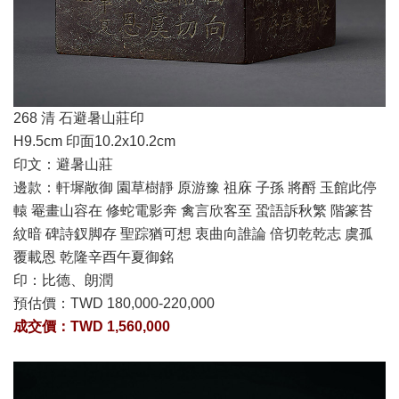
268 清 石避暑山莊印
H9.5cm 印面10.2x10.2cm
印文：避暑山莊
邊款：軒墀敞御 園草樹靜 原游豫 祖庥 子孫 將酹 玉館此停
轅 罨畫山容在 修蛇電影奔 禽言欣客至 蛩語訴秋繁 階篆苔
紋暗 碑詩釵脚存 聖踪猶可想 衷曲向誰論 倍切乾乾志 虞孤
覆載恩 乾隆辛酉午夏御銘
印：比德、朗潤
預估價：
TWD 180,000-220,000
成交價：TWD 1,560,000