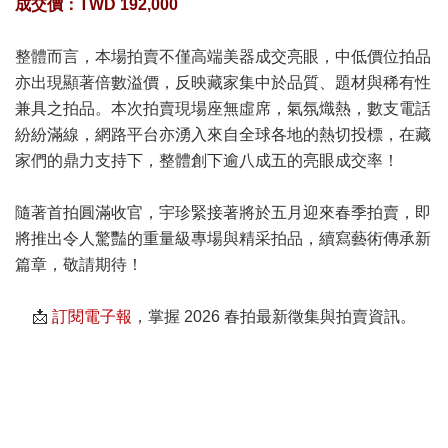
成交價：TWD 192,000
整體而言，本場拍賣不僅高端美器成交亮眼，中低價位拍品
亦出現顯著倍數溢價，反映藏家集中於品質、題材與稀有性
兼具之拍品。本次拍賣現場座無虛席，氣氛熾熱，數支電話
紛紛滿線，網路平台亦湧入來自全球各地的熱切投標，在藏
家們的鼎力支持下，整體創下逾八成五的亮眼成交率！
隨著首拍圓滿收官，宇珍緊接著將於五月迎來春季拍賣，即
將推出令人驚豔的重量級專場與精采拍品，續寫藝術傳承新
篇章，敬請期待！
📩
訂閱電子報
，掌握 2026 春拍最新徵集與拍賣資訊。