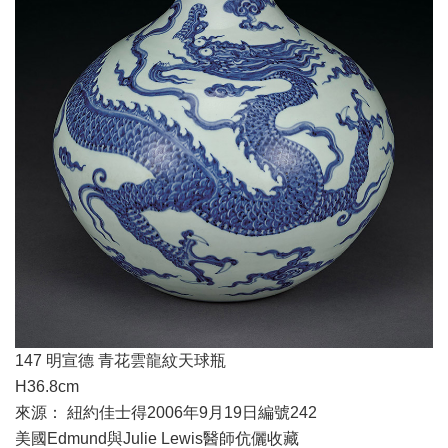
147 明宣德 青花雲龍紋天球瓶
H36.8cm
來源： 紐約佳士得2006年9月19日編號242
美國Edmund與Julie Lewis醫師伉儷收藏