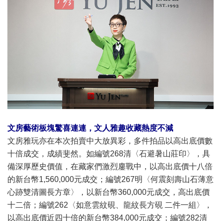
文房藝術板塊驚喜連連，文人雅趣收藏熱度不減
文房雅玩亦在本次拍賣中大放異彩，多件拍品以高出底價數
十倍成交，成績斐然。如編號268清〈石避暑山莊印〉，具
備深厚歷史價值，在藏家們激烈鏖戰中，以高出底價十八倍
的新台幣1,560,000元成交；編號267明〈何震刻壽山石薄意
心跡雙清圖長方章〉，以新台幣360,000元成交，高出底價
十二倍；編號262〈如意雲紋硯、龍紋長方硯 二件一組〉，
以高出底價近四十倍的新台幣384,000元成交；編號282清