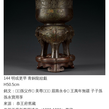
144 明或更早 青銅龍紋甗
H50.5cm
銘文：□□孫父作□ 美尊□□□ 眉壽永令□ 王萬年無疆 子子孫
孫永寶用享
來源： 恭王府舊藏