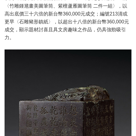
〈竹雕鍾馗畫美圖筆筒、紫檀蘆雁圖筆筒 二件一組〉，以
高出底價三十六倍的新台幣360,000元成交；編號213清或
更早〈石雕豬形鎮紙〉，以超出十八倍的新台幣360,000元
成交，顯示題材討喜且具文房趣味之作品，仍具強勁吸引
力。