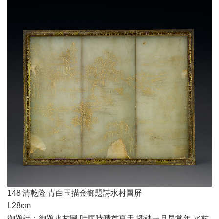
148 清乾隆 青白玉描金御題詩水村圖屏
L28cm
御題詩：御題水村圖 時雨時晴首夏天 插秧一月早常年 水村