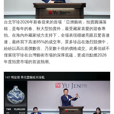
台北宇珍2026年新春迎來的首場「亞洲藝術」拍賣圓滿落
槌，是每年的春、秋大型拍賣外，最受藏家喜愛的迎春專
拍。在海內外藏家傾力支持下，全場表現穩健亮眼且驚喜連
連，最終寫下高達85%的成交率。眾多珍品在激烈競價中，
紛紛以高出底價數倍、乃至數十倍的價格成交。此番佳績不
僅展現宇珍在台灣藝術市場的深厚底蘊，更成功點燃2026
年度拍賣市場的首波熱潮。