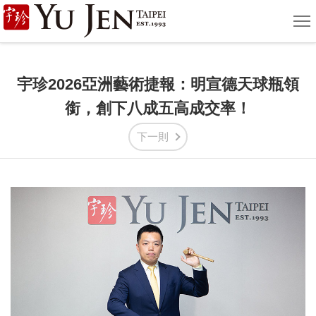
宇
選
單
珍
國
宇珍2026亞洲藝術捷報：明宣德天球瓶領
際
銜，創下八成五高成交率！
藝
下一則
術
|
Yu
Jen
Taipei