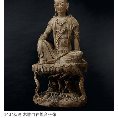
143 宋/遼 木雕自在觀音坐像