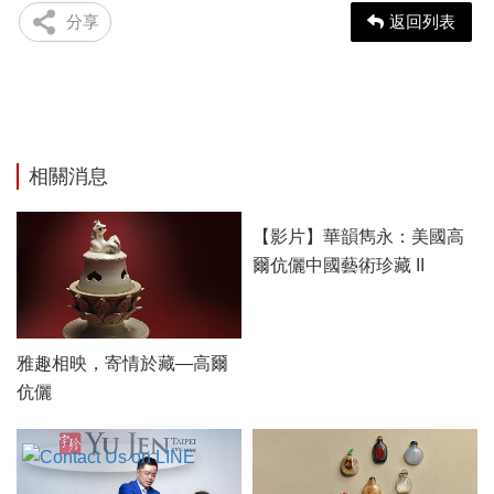
分享
返回列表
相關消息
雅趣相映，寄情於藏—高爾
【影片】華韻雋永：美國高
伉儷
爾伉儷中國藝術珍藏 II