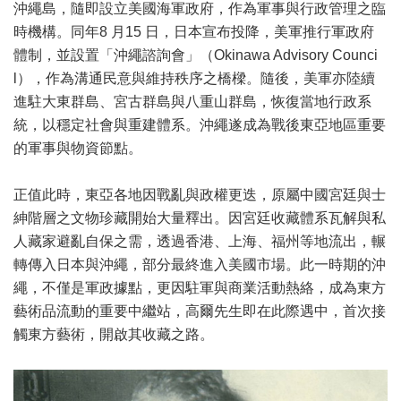
沖繩島，隨即設立美國海軍政府，作為軍事與行政管理之臨
時機構。同年8 月15 日，日本宣布投降，美軍推行軍政府
體制，並設置「沖繩諮詢會」（Okinawa Advisory Counci
l），作為溝通民意與維持秩序之橋樑。隨後，美軍亦陸續
進駐大東群島、宮古群島與八重山群島，恢復當地行政系
統，以穩定社會與重建體系。沖繩遂成為戰後東亞地區重要
的軍事與物資節點。
正值此時，東亞各地因戰亂與政權更迭，原屬中國宮廷與士
紳階層之文物珍藏開始大量釋出。因宮廷收藏體系瓦解與私
人藏家避亂自保之需，透過香港、上海、福州等地流出，輾
轉傳入日本與沖繩，部分最終進入美國市場。此一時期的沖
繩，不僅是軍政據點，更因駐軍與商業活動熱絡，成為東方
藝術品流動的重要中繼站，高爾先生即在此際遇中，首次接
觸東方藝術，開啟其收藏之路。