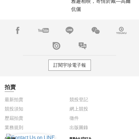
台北宇珍春季拍賣圓滿落
雅趣相映，寄情於藏—高爾
槌，再度締造100%成交白手
伉儷
套驚豔佳績！
訂閱宇珍電子報
拍賣
最新拍賣
競投登記
競投須知
網上競投
歷屆拍賣
徵件
業務規則
出版圖錄