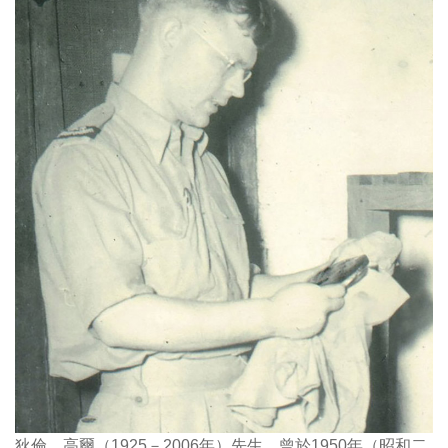
狄倫．高爾（1925－2006年）先生，曾於1950年（昭和二