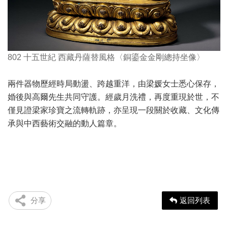
802 十五世紀 西藏丹薩替風格〈銅鎏金金剛總持坐像〉
兩件器物歷經時局動盪、跨越重洋，由梁媛女士悉心保存，
婚後與高爾先生共同守護。經歲月洗禮，再度重現於世，不
僅見證梁家珍寶之流轉軌跡，亦呈現一段關於收藏、文化傳
承與中西藝術交融的動人篇章。
分享
返回列表