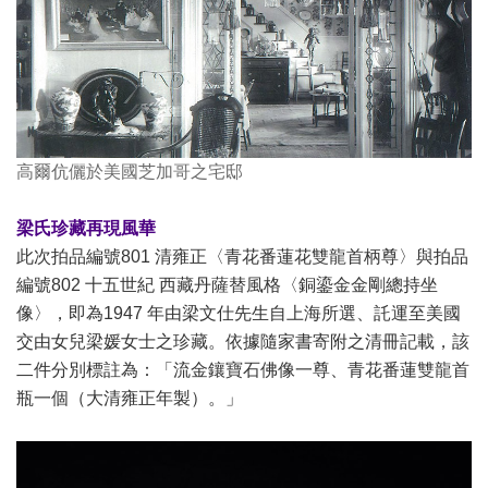
高爾伉儷於美國芝加哥之宅邸
梁氏珍藏再現風華
此次拍品編號801 清雍正〈青花番蓮花雙龍首柄尊〉與拍品
編號802 十五世紀 西藏丹薩替風格〈銅鎏金金剛總持坐
像〉，即為1947 年由梁文仕先生自上海所選、託運至美國
交由女兒梁媛女士之珍藏。依據隨家書寄附之清冊記載，該
二件分別標註為：「流金鑲寶石佛像一尊、青花番蓮雙龍首
瓶一個（大清雍正年製）。」