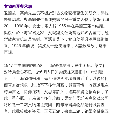
文物西遷與承續
返國後，高爾先生仍不輟於對古文物藝術蒐集與研究，熱忱
未曾熄滅。與高爾先生命運交織的另一重要人物，梁媛（19
20 － 1998 年）女士，兩人於1955 年在美國三藩市結識。
梁媛生於上海富裕之家，父親梁文仕為當地知名古董商，經
營數家古玩店及當鋪。耳濡目染下，她自幼即具深厚藝術修
養。1946 年前後，梁媛女士赴美遊學，因諸般緣故，遂未
再歸。
1947 年中國國內動盪，上海物價暴漲，民生困厄。梁文仕
對時局憂心不已，於6 月5 日與梁媛往來書冊中，特別囑
咐：「上海物價飛漲，每月僅煙酒兩項費將近千，以後如何
簡直無從想象…唯放不下多年所藏，賤賣可惜。收藏以現在
時局言之，尚難逆料，父思慮許久，選其稀貴之物寄你，了
此一重心愿。」為保全多年珍藏，梁文仕委託英商隆茂公司
將所選十二箱文物運往美國，附帶家書與物品清冊以資查
考。此批珍藏有瓷器、玉器五箱，書畫二箱，銅鎏金佛像五