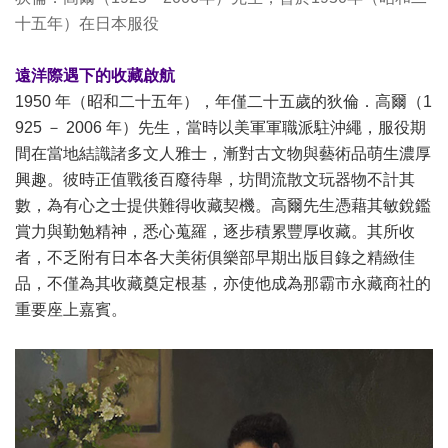
十五年）在日本服役
遠洋際遇下的收藏啟航
1950 年（昭和二十五年），年僅二十五歲的狄倫．高爾（1
925 － 2006 年）先生，當時以美軍軍職派駐沖繩，服役期
間在當地結識諸多文人雅士，漸對古文物與藝術品萌生濃厚
興趣。彼時正值戰後百廢待舉，坊間流散文玩器物不計其
數，為有心之士提供難得收藏契機。高爾先生憑藉其敏銳鑑
賞力與勤勉精神，悉心蒐羅，逐步積累豐厚收藏。其所收
者，不乏附有日本各大美術俱樂部早期出版目錄之精緻佳
品，不僅為其收藏奠定根基，亦使他成為那霸市永藏商社的
重要座上嘉賓。