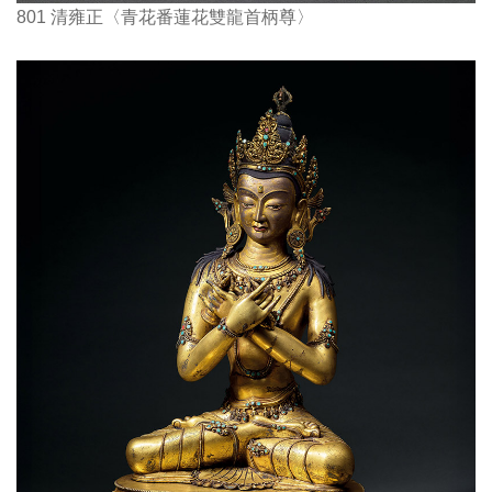
801 清雍正〈青花番蓮花雙龍首柄尊〉