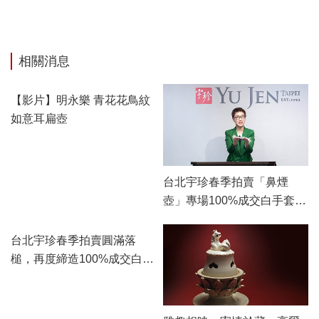
相關消息
【影片】明永樂 青花花鳥紋
台北宇珍春季拍賣「鼻煙
如意耳扁壺
壺」專場100%成交白手套，
「瓷雜」專場佳績頻傳