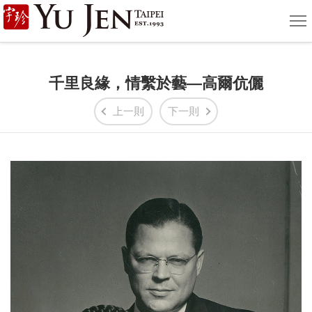
宇
選
單
珍
國
千里良緣，情繫於藝—高爾伉儷
際
上一則
下一則
藝
術
|
Yu
Jen
Taipei