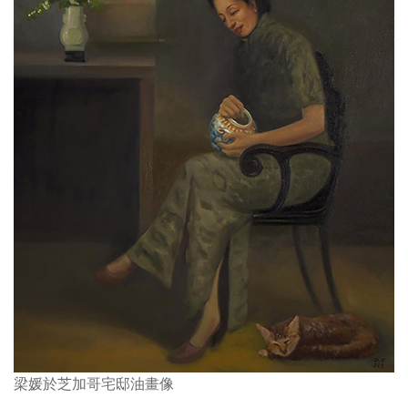
梁媛於芝加哥宅邸油畫像