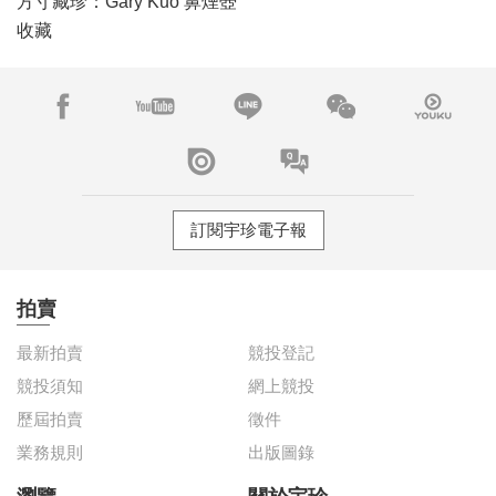
【影片】華韻雋永：美國高
爾伉儷中國藝術珍藏 II
方寸藏珍：Gary Kuo 鼻煙壺
收藏
訂閱宇珍電子報
拍賣
最新拍賣
競投登記