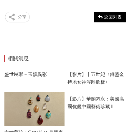
分享
返回列表
相關消息
【影片】十五世紀〈銅鎏金
持地女神浮雕飾板〉
盛世琳瑯－玉韻異彩