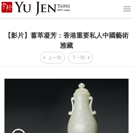
宇
選
單
珍
國
【影片】蓄萃凝芳：香港重要私人中國藝術
際
雅藏
藝
上一則
下一則
術
|
Yu
Jen
Taipei