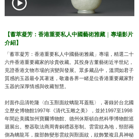
【
蓄萃凝芳：香港重要私人中國藝術雅藏
｜
專場影片
介紹】
「蓄萃凝芳：香港重要私人中國藝術雅藏」專場，精選二十
六件香港重要藏家的珍貴收藏。其投身古董藝術近半世紀，
見證香港文物市場的演變與發展。眾多藏品中，溫潤如君子
質感的玉器最令其著迷，敬邀各界一睹是位香港重要藏家對
玉器的深厚情感與收藏智慧。
封面作品清乾隆〈白玉獸面紋螭龍耳蓋瓶〉，著錄於台北國
立歷史博物館1997年《清代玉雕之美》，並於1997至1998
年間赴美國加州寶爾博物館、德州休斯頓自然科學博物館巡
迴展出。整器取法商周青銅禮器形制。雲雷紋為地，頸部兩
側為螭龍耳，腹部飾變形雲紋與獸面紋，紋飾繁複且具神秘