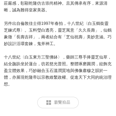
莊嚴感，彰顯乾隆仿古崇尚精神。且其傳承有序，來源清
晰，誠為難得皇家美器。
另件出自倫敦佳士得1997年春拍，十八世紀〈白玉鶴銜靈
芝鍊式尊〉。玉料瑩白透亮，靈芝寓意「久久長壽」，仙鶴
象徵「長壽吉祥」，兩者結合有「芝仙祝壽」美妙意涵。巧
妙設計活環套鍊，鬼斧神工。
十八世紀〈白玉東方三聖佛缽〉，藥師三尊手捧靈芝仙草，
結全跏趺坐於蓮台，彷若慈光普照。整體琢磨圓潤，紋飾充
盈立體效果，巧妙融合玉石溫潤質地與佛像肅穆之韻於一
體，亦展現乾隆帝以宗教維繫政權、促進天下大同的統治理
想。