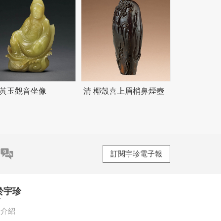
 黃玉觀音坐像
清 椰殼喜上眉梢鼻煙壺
訂閱宇珍電子報
於宇珍
珍介紹