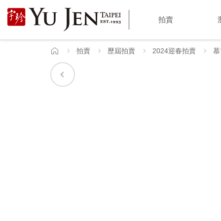
宇
拍賣
珍
國
拍賣
歷屆拍賣
2024迎春拍賣
慕
首
頁
際
藝
術
|
Yu
Jen
Taipei