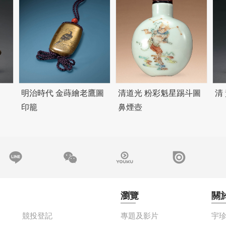
明治時代 金蒔繪老鷹圖
清道光 粉彩魁星踢斗圖
清
印籠
鼻煙壺
瀏覽
關
競投登記
專題及影片
宇