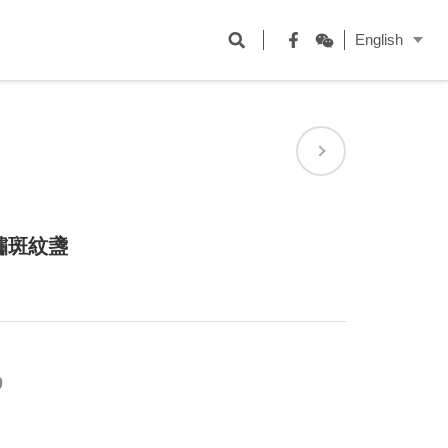
開
English
啟
Facebook
WeChat
搜
尋
欄
位
鏽斑紋盞
0