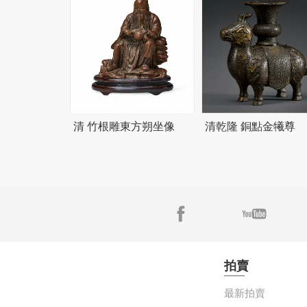
清 竹根雕東方朔坐像
清乾隆 銅點金犧尊
拍賣
最新拍賣