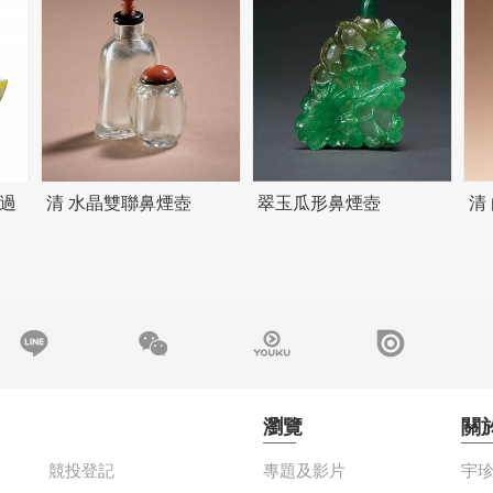
過
清 水晶雙聯鼻煙壺
翠玉瓜形鼻煙壺
清
瀏覽
關
競投登記
專題及影片
宇