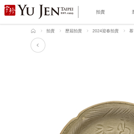
宇
拍賣
珍
國
拍賣
歷屆拍賣
2024迎春拍賣
慕
首
頁
際
藝
術
|
Yu
Jen
Taipei