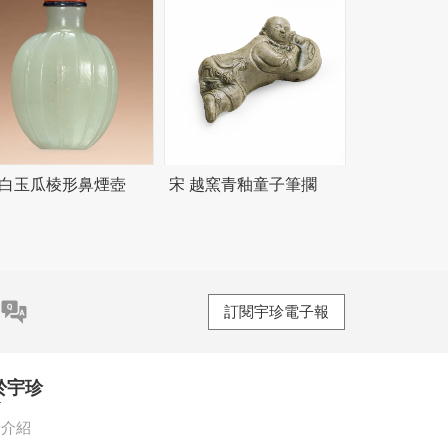
 白玉瓜棱形鼻煙壺
宋 越窯青釉童子筆擱
訂閱宇珍電子報
於宇珍
珍介紹