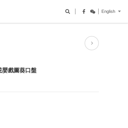
開
English
啟
Facebook
WeChat
搜
尋
欄
位
花嬰戲圖葵口盤