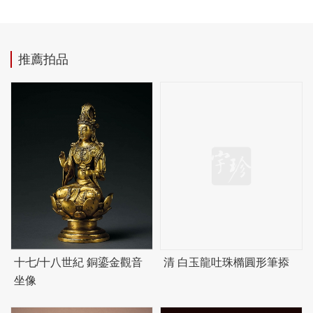
推薦拍品
十七/十八世紀 銅鎏金觀音
清 白玉龍吐珠橢圓形筆掭
坐像