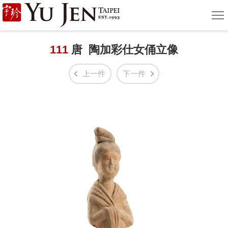
宇
選
單
珍
國
111
唐 陶加彩仕女俑立像
際
上一件
下一件
藝
術
|
Yu
Jen
Taipei