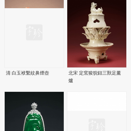
清 白玉袱繫紋鼻煙壺
北宋 定窯狻猊鈕三獸足薰
爐