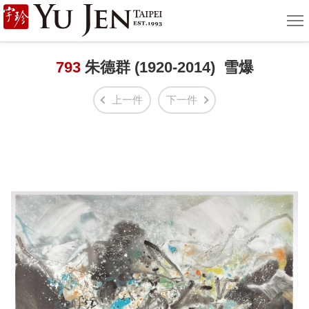
宇
選
單
珍
國
793
朱德群 (1920-2014) 雪爆
際
上一件
下一件
藝
術
|
Yu
Jen
Taipei