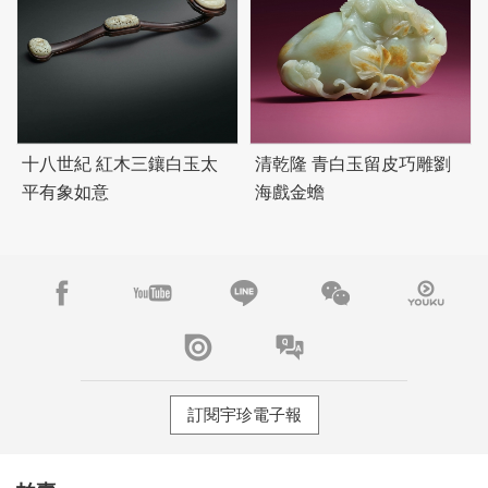
十八世紀 紅木三鑲白玉太
清乾隆 青白玉留皮巧雕劉
平有象如意
海戲金蟾
訂閱宇珍電子報