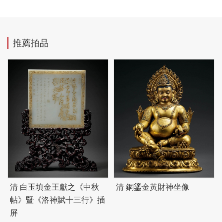
推薦拍品
清 白玉填金王獻之《中秋
清 銅鎏金黃財神坐像
帖》暨《洛神賦十三行》插
屏