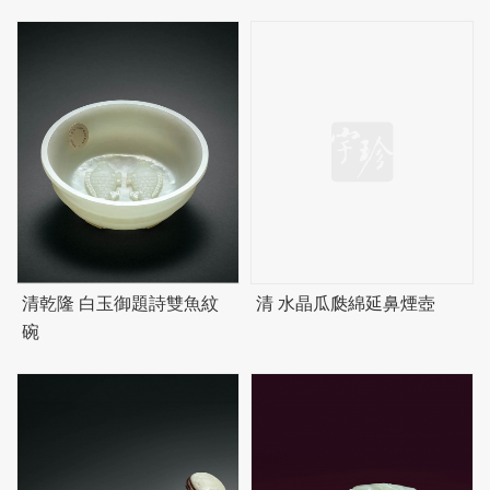
清乾隆 白玉御題詩雙魚紋
清 水晶瓜瓞綿延鼻煙壺
碗