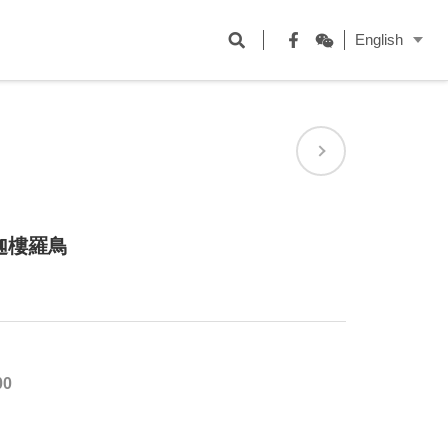
開
English
啟
Facebook
WeChat
搜
尋
欄
位
迦樓羅鳥
00