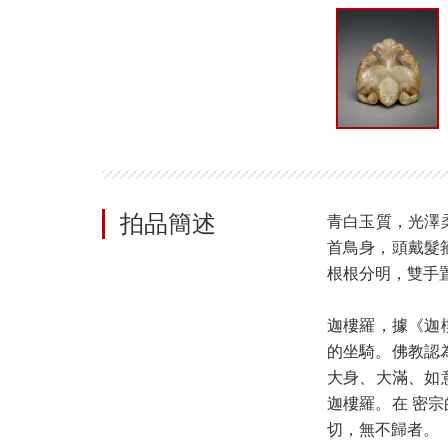
拍品簡述
青白玉質，光澤
首鳥身，頭戴髮
根根分明，雙手
迦樓羅，據《迦
的坐騎。佛教認
大身、大滿、如
迦樓羅。在 密
切，無不歸者。