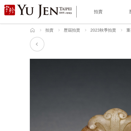
宇
拍賣
珍
國
拍賣
歷屆拍賣
2023秋季拍賣
重
首
頁
際
藝
術
|
Yu
Jen
Taipei