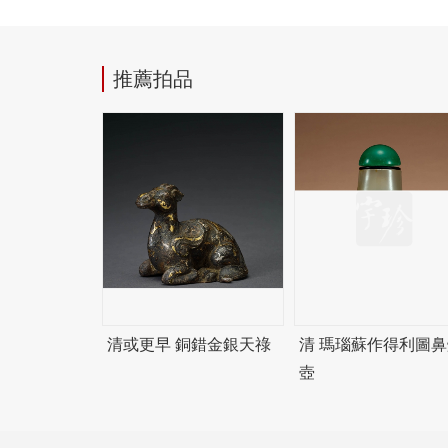
推薦拍品
清或更早 銅錯金銀天祿
清 瑪瑙蘇作得利圖鼻
壺