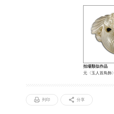
拍場類似作品
元〈玉人首鳥飾〉，拍
列印
分享