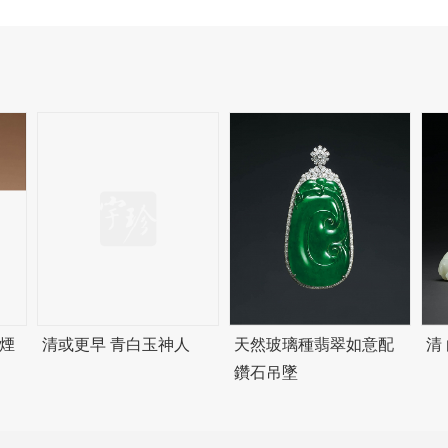
煙
清或更早 青白玉神人
天然玻璃種翡翠如意配
清
鑽石吊墜