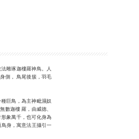
技法雕琢迦樓羅神鳥。人
身側， 鳥尾後簇，羽毛
一種巨鳥，為主神毗濕奴
無數迦樓 羅，由威德、
音形象萬千，也可化身為
面鳥身，寓意法王攝引一