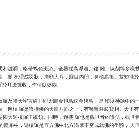
柔和滋潤，略帶褐色斑沁。全器採高浮雕、鏤 雕、線刻等多樣
箍，髮 梳理成羽狀，廣額大耳，圓目內凹，鼻樑高挺。雙翅攏於
置於耳邊微收，作伏臥姿態。
樓羅及諸天密言經》即大鵬金翅鳥或金翅鳥，是 印度神話中的
為，迦樓 羅是護持佛的天龍八部之一，有種種莊嚴寶相。天下有
意四大迦樓羅王統領。同時，迦樓 羅也是觀世音的護法，觀世
宗的體系中，迦樓羅是五方佛中北方羯摩不空成就佛的坐騎， 人