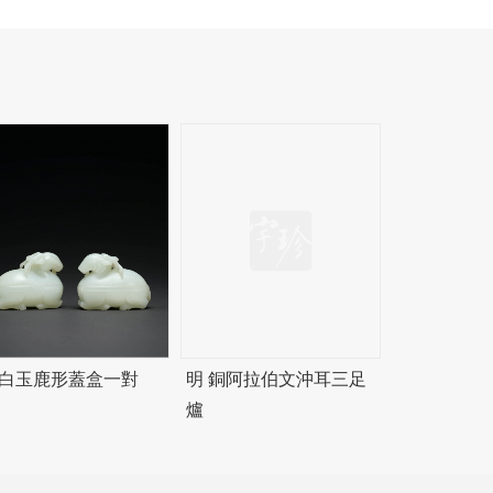
 白玉鹿形蓋盒一對
明 銅阿拉伯文沖耳三足
爐