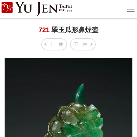
宇
選
單
珍
國
721
翠玉瓜形鼻煙壺
際
上一件
下一件
藝
術
|
Yu
Jen
Taipei