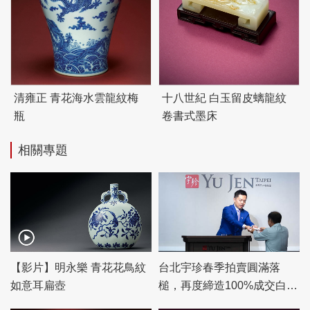
清雍正 青花海水雲龍紋梅
十八世紀 白玉留皮螭龍紋
瓶
卷書式墨床
相關專題
【影片】明永樂 青花花鳥紋
台北宇珍春季拍賣圓滿落
如意耳扁壺
槌，再度締造100%成交白手
套驚豔佳績！