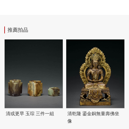
推薦拍品
清或更早 玉琮 三件一組
清乾隆 鎏金銅無量壽佛坐
像