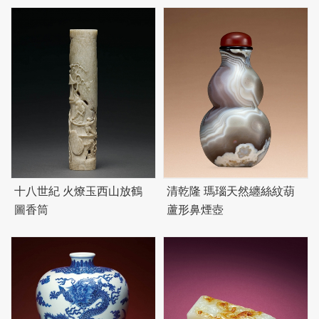
十八世紀 火燎玉西山放鶴
清乾隆 瑪瑙天然纏絲紋葫
圖香筒
蘆形鼻煙壺