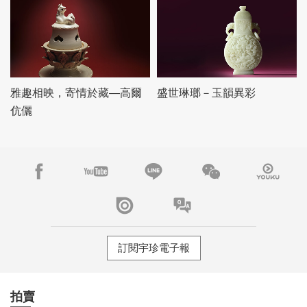
雅趣相映，寄情於藏—高爾
盛世琳瑯－玉韻異彩
伉儷
訂閱宇珍電子報
拍賣