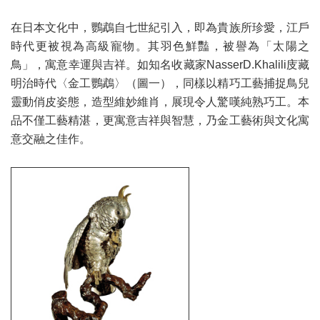
在日本文化中，鸚鵡自七世紀引入，即為貴族所珍愛，江戶
時代更被視為高級寵物。其羽色鮮豔，被譽為「太陽之
鳥」，寓意幸運與吉祥。如知名收藏家NasserD.Khalili庋藏
明治時代〈金工鸚鵡〉（圖一），同樣以精巧工藝捕捉鳥兒
靈動俏皮姿態，造型維妙維肖，展現令人驚嘆純熟巧工。本
品不僅工藝精湛，更寓意吉祥與智慧，乃金工藝術與文化寓
意交融之佳作。