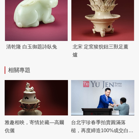
清乾隆 白玉御題詩臥兔
北宋 定窯狻猊鈕三獸足薰
爐
相關專題
雅趣相映，寄情於藏—高爾
台北宇珍春季拍賣圓滿落
伉儷
槌，再度締造100%成交白手
套驚豔佳績！