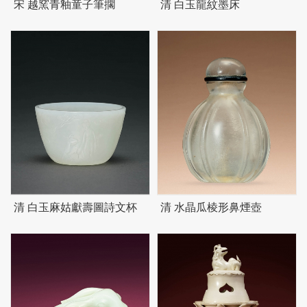
宋 越窯青釉童子筆擱
清 白玉龍紋墨床
清 白玉麻姑獻壽圖詩文杯
清 水晶瓜棱形鼻煙壺