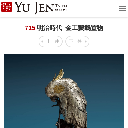
宇
選
單
珍
國
715
明治時代 金工鸚鵡置物
際
上一件
下一件
藝
術
|
Yu
Jen
Taipei