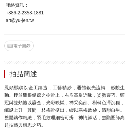
聯絡資訊：
+886-2-2358-1881
art@yu-jen.tw
電子圖錄
拍品簡述
鳳頭鸚鵡以金工鑄造，工藝精妙，通體銀光流轉，形貌生
動。棲於盤根錯節之樹幹上，右爪高舉近喙，姿勢靈巧。頭
冠與雙頰施以鎏金，光彩映襯，神采奕然。樹幹色澤沉穩，
蜿蜒上升，其間一枝梅幹挺出，綴以寒梅數朵，清韻自生。
整體鑄作精緻，羽毛紋理細密可辨，神情鮮活，盡顯匠師高
超技藝與構思之巧。