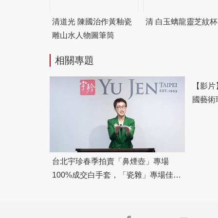
清道光 陳國治作黃釉瓷
清 白玉螭龍靈芝紋杯
雕山水人物圖筆筒
相關專題
台北宇珍春季拍賣「鼻煙壺」專場
【影片
100%成交白手套，「瓷雜」專場佳績
國藝術珍
頻傳