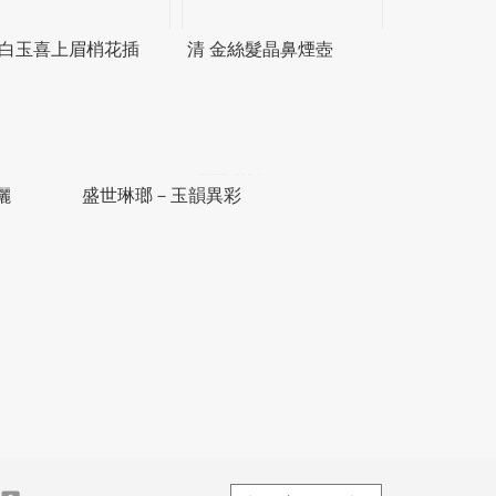
 白玉喜上眉梢花插
清 金絲髮晶鼻煙壺
儷
盛世琳瑯－玉韻異彩