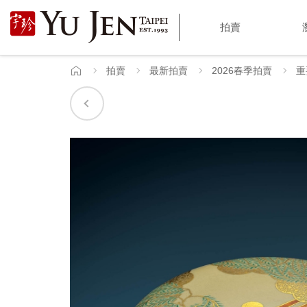
宇
拍賣
珍
國
拍賣
最新拍賣
2026春季拍賣
重
首
頁
際
藝
術
|
Yu
Jen
Taipei