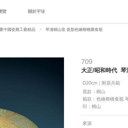
瀏覽
關於宇珍
要中國瓷雜工藝精品
琴浦桐山造 瓷胎色繪柳橋圖食籠
709
大正/昭和時代 
D20cm｜附原共箱
底款：桐山
箱款：色繪柳橋食籠 
印：桐山
來源