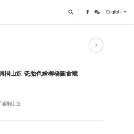
開
English
啟
Facebook
WeChat
搜
尋
欄
位
琴浦桐山造 瓷胎色繪柳橋圖食籠
琴浦桐山造