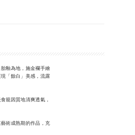
白胎釉為地，施金襴手繪
展現「餘白」美感，流露
瓷食籠因質地清爽透氣，
其藝術成熟期的作品，充