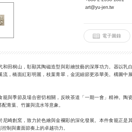
art@yu-jen.tw
電子圖錄
代和田桐山，彰顯其陶磁造型與彩繪技藝的深厚功力。器以乳
溪流，橋面紅彩明麗，枝葉青翠，金泥細節更添華美。構圖中
食籠與季節及場合密切相關，反映茶道「一期一會」精神。陶
搭配青葉、竹簾與流水等意象。
於尼崎創窯，致力於色繪與金襴彩的深化發展。本件食籠正是
彩控制與畫面節奏上的卓越功力。