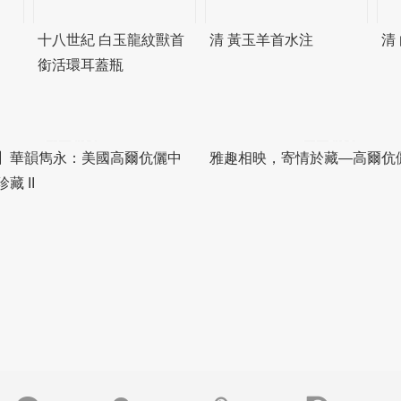
十八世紀 白玉龍紋獸首
清 黃玉羊首水注
清
銜活環耳蓋瓶
雅趣相映，寄情於藏—高爾伉
】華韻雋永：美國高爾伉儷中
藏 II