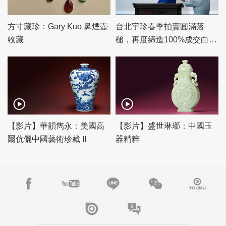
方寸藏珍：Gary Kuo 鼻煙壺
台北宇珍春季拍賣圓滿落
收藏
槌，再度締造100%成交白手
套驚豔佳績！
【影片】華韻雋永：美國高
【影片】盛世琳瑯：中國玉
爾伉儷中國藝術珍藏 II
器精粹