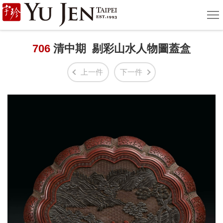
宇
選
單
珍
國
706
清中期 剔彩山水人物圖蓋盒
際
上一件
下一件
藝
術
|
Yu
Jen
Taipei