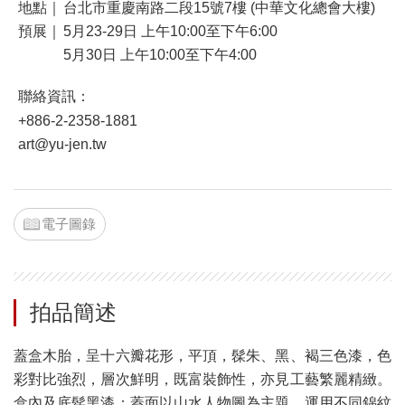
地點｜
台北市重慶南路二段15號7樓 (中華文化總會大樓)
預展｜
5月23-29日 上午10:00至下午6:00
5月30日 上午10:00至下午4:00
聯絡資訊：
+886-2-2358-1881
art@yu-jen.tw
電子圖錄
拍品簡述
蓋盒木胎，呈十六瓣花形，平頂，髹朱、黑、褐三色漆，色
彩對比強烈，層次鮮明，既富裝飾性，亦見工藝繁麗精緻。
盒內及底髹黑漆；蓋面以山水人物圖為主題，運用不同錦紋