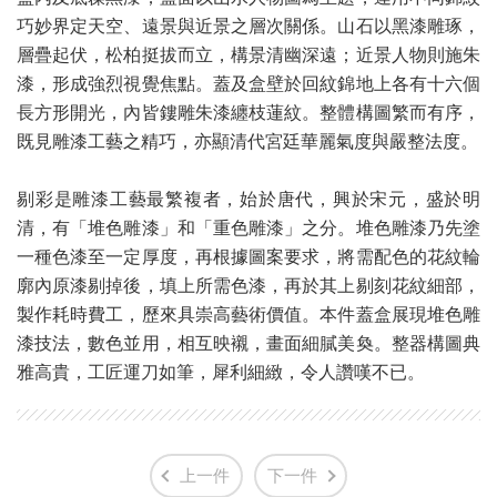
巧妙界定天空、遠景與近景之層次關係。山石以黑漆雕琢，
層疊起伏，松柏挺拔而立，構景清幽深遠；近景人物則施朱
漆，形成強烈視覺焦點。蓋及盒壁於回紋錦地上各有十六個
長方形開光，內皆鏤雕朱漆纏枝蓮紋。整體構圖繁而有序，
既見雕漆工藝之精巧，亦顯清代宮廷華麗氣度與嚴整法度。
剔彩是雕漆工藝最繁複者，始於唐代，興於宋元，盛於明
清，有「堆色雕漆」和「重色雕漆」之分。堆色雕漆乃先塗
一種色漆至一定厚度，再根據圖案要求，將需配色的花紋輪
廓內原漆剔掉後，填上所需色漆，再於其上剔刻花紋細部，
製作耗時費工，歷來具崇高藝術價值。本件蓋盒展現堆色雕
漆技法，數色並用，相互映襯，畫面細膩美奐。整器構圖典
雅高貴，工匠運刀如筆，犀利細緻，令人讚嘆不已。
上一件
下一件