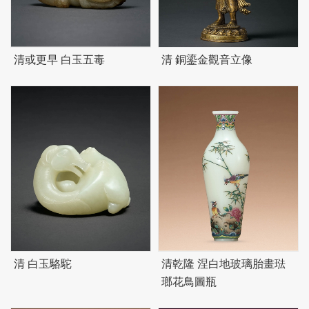
清或更早 白玉五毒
清 銅鎏金觀音立像
清 白玉駱駝
清乾隆 涅白地玻璃胎畫琺
瑯花鳥圖瓶