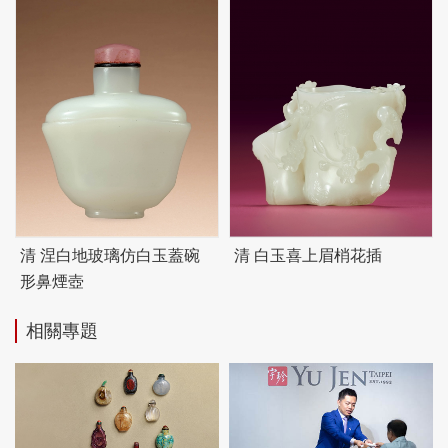
清 涅白地玻璃仿白玉蓋碗
清 白玉喜上眉梢花插
形鼻煙壺
相關專題