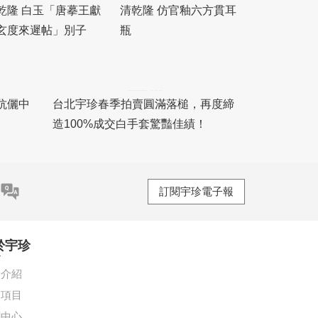
乾隆 白玉「唐摹王獻
清乾隆 仿官釉六方貫耳
玄度來遲帖」別子
瓶
伉儷中
台北宇珍春季拍賣圓滿落槌，再度締
造100%成交白手套驚豔佳績！
訂閱宇珍電子報