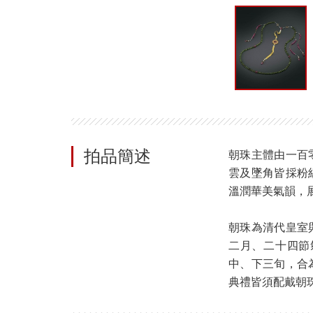
拍品簡述
朝珠主體由一百
雲及墜角皆採粉
溫潤華美氣韻，
朝珠為清代皇室
二月、二十四節
中、下三旬，合
典禮皆須配戴朝