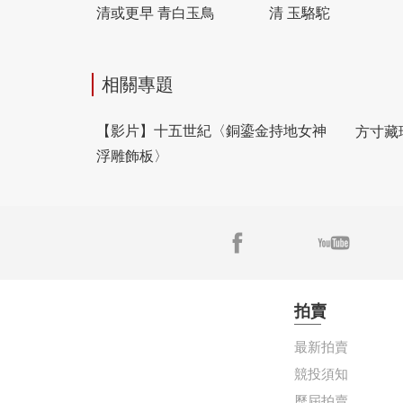
清或更早 青白玉鳥
清 玉駱駝
相關專題
方寸藏珍
【影片】十五世紀〈銅鎏金持地女神
浮雕飾板〉