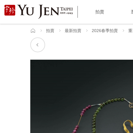
宇
拍賣
珍
國
拍賣
最新拍賣
2026春季拍賣
重
首
頁
際
藝
術
|
Yu
Jen
Taipei