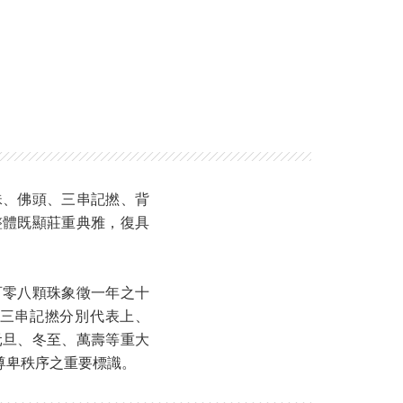
珠、佛頭、三串記撚、背
整體既顯莊重典雅，復具
百零八顆珠象徵一年之十
三串記撚分別代表上、
元旦、冬至、萬壽等重大
尊卑秩序之重要標識。