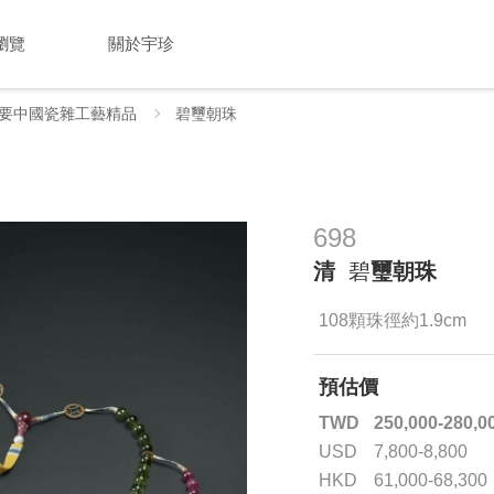
瀏覽
關於宇珍
要中國瓷雜工藝精品
碧璽朝珠
698
清
碧
璽朝珠
108顆珠徑約1.9cm
預估價
TWD
250,000-280,0
USD
7,800-8,800
HKD
61,000-68,300