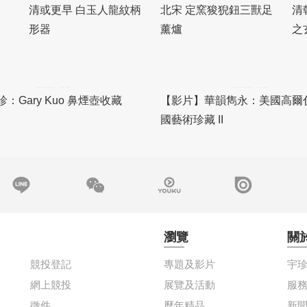
清或更早 白玉人龍紋柄
北宋 定窯狻猊鈕三獸足
清
形器
薰爐
之
：Gary Kuo 鼻煙壺收藏
【影片】華韻雋永：美國高爾
國藝術珍藏 II