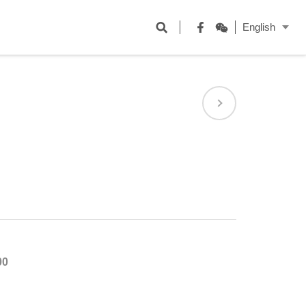
開
English
啟
Facebook
WeChat
搜
尋
欄
位
00