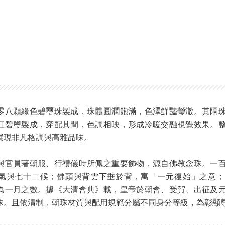
零八顆綠色碧璽珠製成，珠體圓潤飽滿，色澤鮮豔瑩澈。其隔
紅碧璽製成，穿配其間，色調相映，形成冷暖交融視覺效果。
展現非凡格調與高雅品味。
與官員著朝服、行禮儀時所佩之重要飾物，源自佛教念珠。一
氣與七十二候；佛頭與背雲下垂於背，寓「一元復始」之意；
為一月之數。據《大清會典》載，皇帝於朝會、受賀、出征及
珠。且依清制，朝珠材質與配用規範分屬不同身分等級，為彰顯