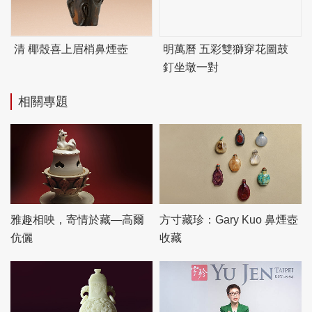
清 椰殼喜上眉梢鼻煙壺
明萬曆 五彩雙獅穿花圖鼓
釘坐墩一對
相關專題
雅趣相映，寄情於藏—高爾
方寸藏珍：Gary Kuo 鼻煙壺
伉儷
收藏