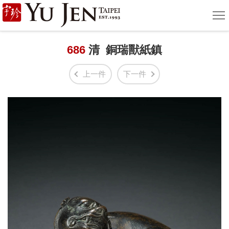
宇
選
單
珍
國
686
清 銅瑞獸紙鎮
際
上一件
下一件
藝
術
|
Yu
Jen
Taipei