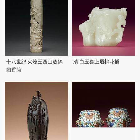
十八世紀 火燎玉西山放鶴
清 白玉喜上眉梢花插
圖香筒