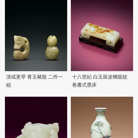
清或更早 青玉豬龍 二件一
十八世紀 白玉留皮螭龍紋
組
卷書式墨床