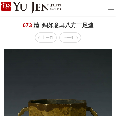
宇
選
單
珍
國
673
清 銅如意耳八方三足爐
際
上一件
下一件
藝
術
|
Yu
Jen
Taipei