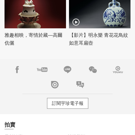
雅趣相映，寄情於藏—高爾
【影片】明永樂 青花花鳥紋
伉儷
如意耳扁壺
訂閱宇珍電子報
拍賣