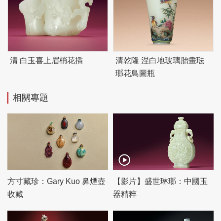
清 白玉喜上眉梢花插
清乾隆 涅白地玻璃胎畫琺
瑯花鳥圖瓶
相關專題
方寸藏珍：Gary Kuo 鼻煙壺
【影片】盛世琳瑯：中國玉
收藏
器精粹