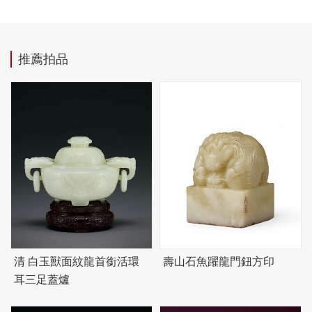
推薦拍品
清 白玉獸面紋龍首銜活環
壽山石魚躍龍門鈕方印
耳三足蓋爐