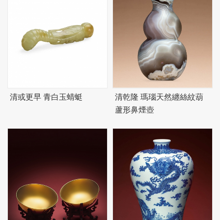
清或更早 青白玉蜻蜓
清乾隆 瑪瑙天然纏絲紋葫
蘆形鼻煙壺