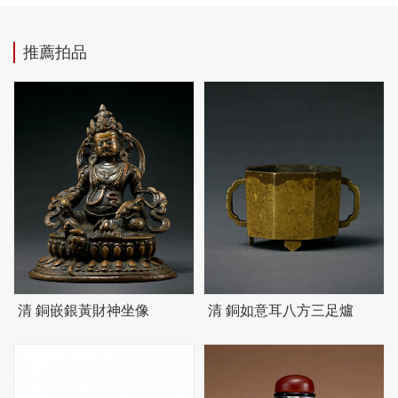
推薦拍品
清 銅嵌銀黃財神坐像
清 銅如意耳八方三足爐