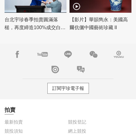
台北宇珍春季拍賣圓滿落
【影片】華韻雋永：美國高
槌，再度締造100%成交白手
爾伉儷中國藝術珍藏 II
套驚豔佳績！
訂閱宇珍電子報
拍賣
最新拍賣
競投登記
競投須知
網上競投