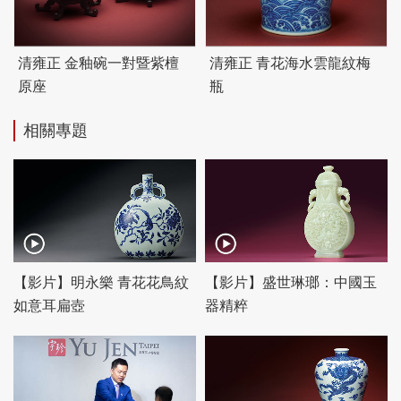
清雍正 金釉碗一對暨紫檀
清雍正 青花海水雲龍紋梅
原座
瓶
相關專題
【影片】明永樂 青花花鳥紋
【影片】盛世琳瑯：中國玉
如意耳扁壺
器精粹