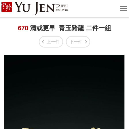
宇
選
單
珍
國
670
清或更早 青玉豬龍 二件一組
際
上一件
下一件
藝
術
|
Yu
Jen
Taipei