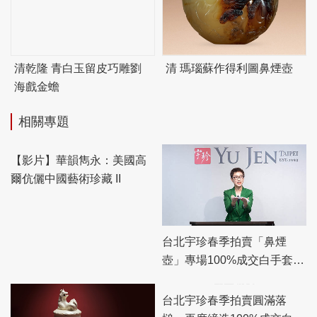
清乾隆 青白玉留皮巧雕劉
清 瑪瑙蘇作得利圖鼻煙壺
海戲金蟾
相關專題
【影片】華韻雋永：美國高
台北宇珍春季拍賣「鼻煙
爾伉儷中國藝術珍藏 II
壺」專場100%成交白手套，
「瓷雜」專場佳績頻傳
台北宇珍春季拍賣圓滿落