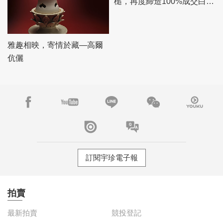
槌，再度締造100%成交白手
套驚豔佳績！
雅趣相映，寄情於藏—高爾
伉儷
訂閱宇珍電子報
拍賣
最新拍賣
競投登記