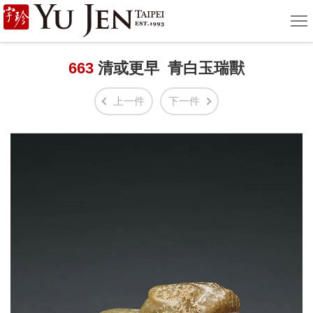
宇
選
單
珍
國
663
清或更早 青白玉瑞獸
際
上一件
下一件
藝
術
|
Yu
Jen
Taipei