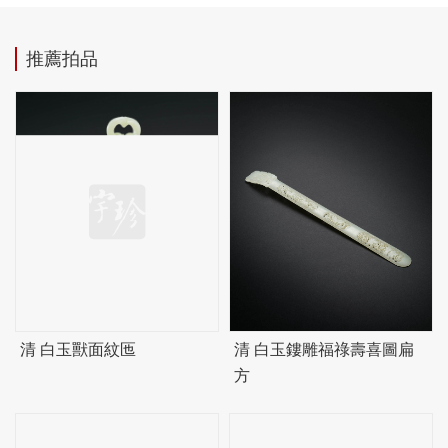
推薦拍品
清 白玉獸面紋匜
清 白玉鏤雕福祿壽喜圖扁
方