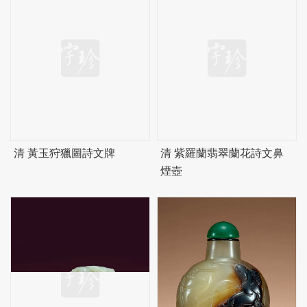
清 黃玉狩獵圖詩文牌
清 紫羅蘭翡翠蘭花詩文鼻
煙壺