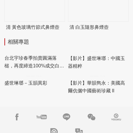
清 黃色玻璃竹節式鼻煙壺
清 白玉隨形鼻煙壺
相關專題
【影片】盛世琳瑯：中國玉
器精粹
台北宇珍春季拍賣圓滿落
槌，再度締造100%成交白手
套驚豔佳績！
盛世琳瑯－玉韻異彩
【影片】華韻雋永：美國高
爾伉儷中國藝術珍藏 II