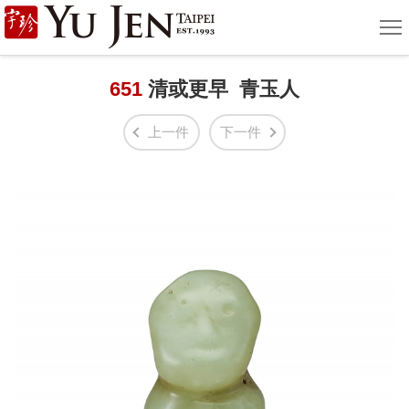
宇
選
單
珍
國
651
清或更早 青玉人
際
上一件
下一件
藝
術
|
Yu
Jen
Taipei