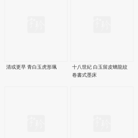
清或更早 青白玉虎形珮
十八世紀 白玉留皮螭龍紋
卷書式墨床