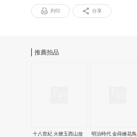
列印
分享
推薦拍品
十八世紀 火燎玉西山放
明治時代 金蒔繪花鳥