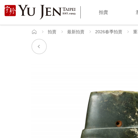
宇
拍賣
珍
國
拍賣
最新拍賣
2026春季拍賣
重
首
頁
際
藝
術
|
Yu
Jen
Taipei