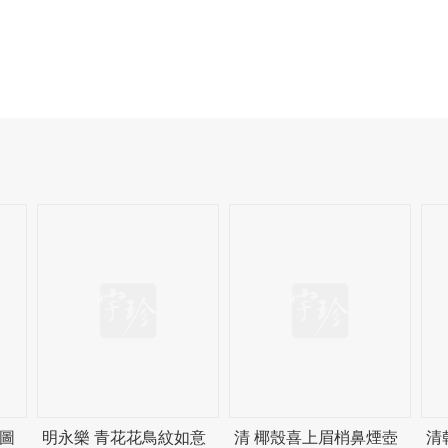
圖
明永樂 青花花鳥紋如意
清 椰殼喜上眉梢鼻煙壺
清