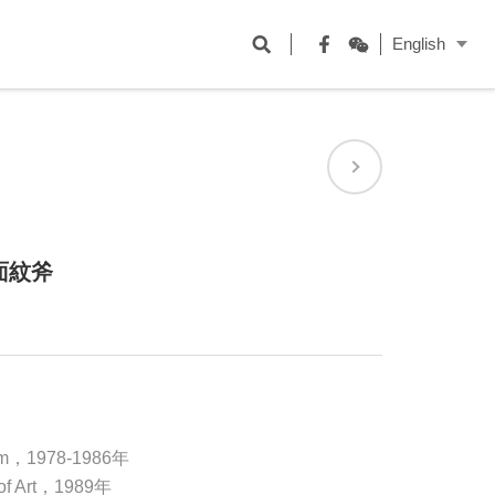
開
English
啟
Facebook
WeChat
搜
尋
欄
位
面紋斧
um，1978-1986年
 of Art，1989年