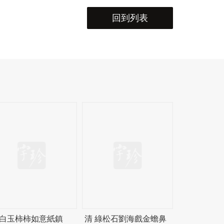
回到列表
 白玉柿柿如意紙鎮
清 綠松石劉海戲金蟾鼻