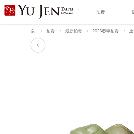
宇
拍賣
珍
國
拍賣
最新拍賣
2026春季拍賣
重
首
頁
際
藝
術
|
Yu
Jen
Taipei