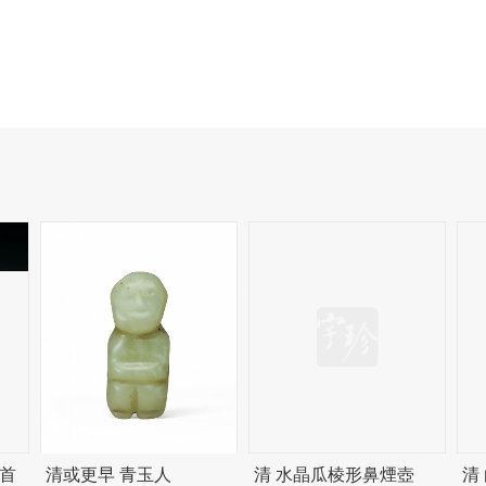
首
清或更早 青玉人
清 水晶瓜棱形鼻煙壺
清