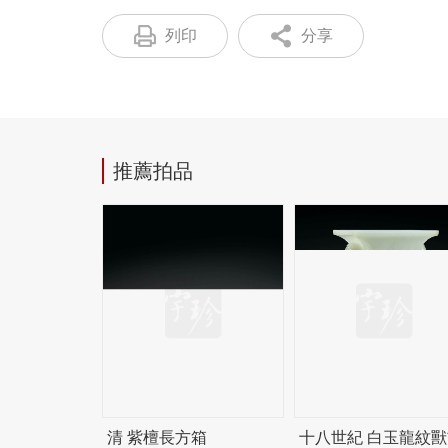
列印
分享
推薦拍品
清 紫檀長方箱
十八世紀 白玉龍紋獸