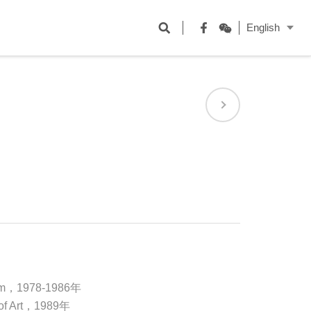
開
English
啟
Facebook
WeChat
搜
尋
欄
位
um，1978-1986年
 of Art，1989年