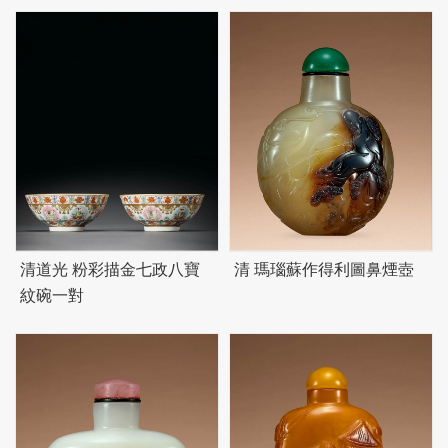
清道光 粉彩描金七政八寶
清 瑪瑙蘇作得利圖鼻煙壺
紋碗一對