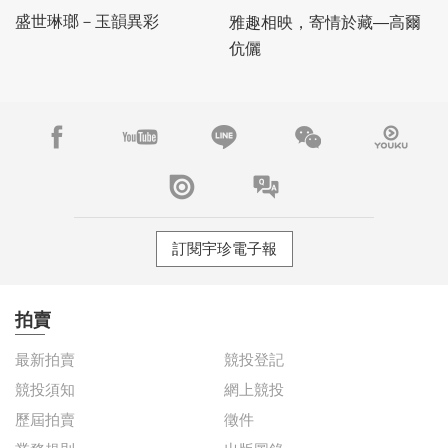
雅趣相映，寄情於藏—高爾
伉儷
盛世琳瑯－玉韻異彩
訂閱宇珍電子報
拍賣