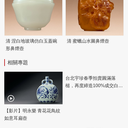
清 涅白地玻璃仿白玉蓋碗
清 蜜蠟山水圖鼻煙壺
形鼻煙壺
相關專題
【影片】明永樂 青花花鳥紋
台北宇珍春季拍賣圓滿落
如意耳扁壺
槌，再度締造100%成交白手
套驚豔佳績！