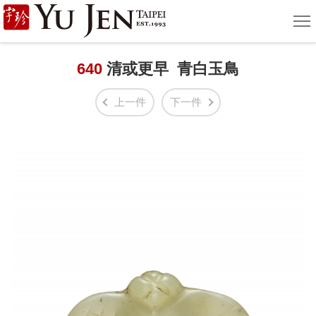
宇
選
單
珍
國
640
清或更早 青白玉鳥
際
上一件
下一件
藝
術
|
Yu
Jen
Taipei