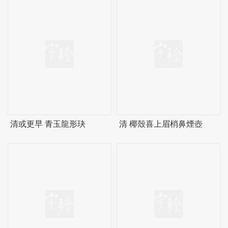
清或更早 青玉龍形玦
清 椰殼喜上眉梢鼻煙壺