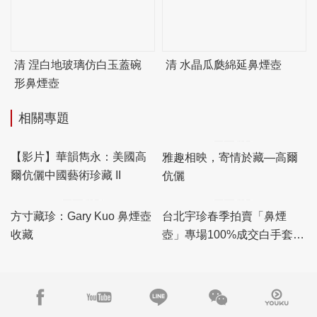
清 涅白地玻璃仿白玉蓋碗
清 水晶瓜瓞綿延鼻煙壺
形鼻煙壺
相關專題
【影片】華韻雋永：美國高
雅趣相映，寄情於藏—高爾
爾伉儷中國藝術珍藏 II
伉儷
方寸藏珍：Gary Kuo 鼻煙壺
台北宇珍春季拍賣「鼻煙
收藏
壺」專場100%成交白手套，
「瓷雜」專場佳績頻傳