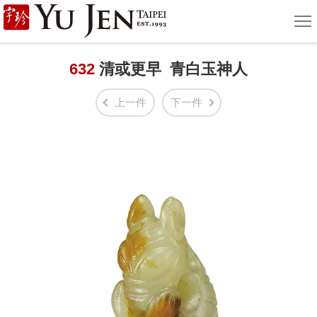
宇
選
單
珍
國
632
清或更早 青白玉神人
際
上一件
下一件
藝
術
|
Yu
Jen
Taipei