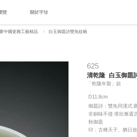
瀏覽
關於宇珍
要中國瓷雜工藝精品
白玉御題詩雙魚紋碗
625
清乾隆 白玉御題
「乾隆年製」款
D11.8cm
御題詩：雙魚同漢式 
非銅味不侵 堪欣漸還古
秋御題
印：古稀天子、猶日