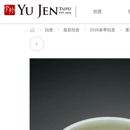
宇
拍賣
珍
國
拍賣
最新拍賣
2026春季拍賣
重
首
頁
際
藝
術
|
Yu
Jen
Taipei