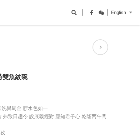
開
English
啟
Facebook
WeChat
搜
尋
欄
位
詩雙魚紋碗
圓洗異周金 貯水色如一
 弗致日趨今 設展羲經對 應知君子心 乾隆丙午閏
孜孜