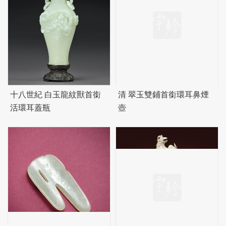
十八世紀 白玉龍紋獸首銜
清 翠玉雙鋪首銜環耳鼻煙
活環耳蓋瓶
壺