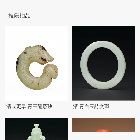
推薦拍品
清或更早 青玉龍形玦
清 青白玉詩文環