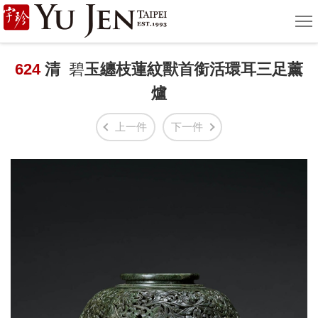
宇
選
單
珍
國
624
清
碧
玉纏枝蓮紋獸首銜活環耳三足薰
爐
際
藝
上一件
下一件
術
|
Yu
Jen
Taipei