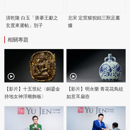
清乾隆 白玉「唐摹王獻之
北宋 定窯狻猊鈕三獸足薰
玄度來遲帖」別子
爐
相關專題
【影片】十五世紀〈銅鎏金
【影片】明永樂 青花花鳥紋
持地女神浮雕飾板〉
如意耳扁壺