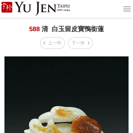
宇
選
單
珍
國
588
清 白玉留皮寶鴨銜蓮
際
上一件
下一件
藝
術
|
Yu
Jen
Taipei