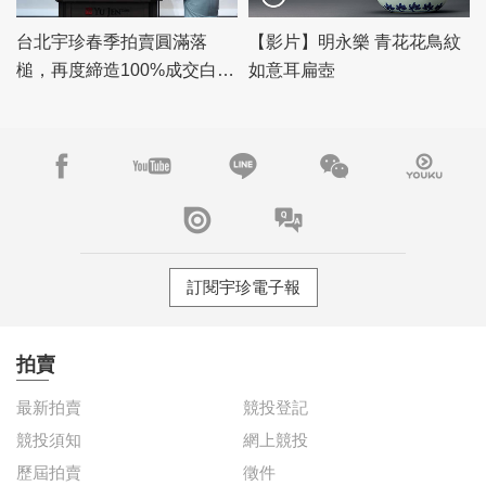
台北宇珍春季拍賣圓滿落
【影片】明永樂 青花花鳥紋
槌，再度締造100%成交白手
如意耳扁壺
套驚豔佳績！
訂閱宇珍電子報
拍賣
最新拍賣
競投登記
競投須知
網上競投
歷屆拍賣
徵件