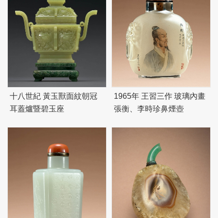
十八世紀 黃玉獸面紋朝冠
1965年 王習三作 玻璃內畫
耳蓋爐暨
碧
玉座
張衡、李時珍鼻煙壺