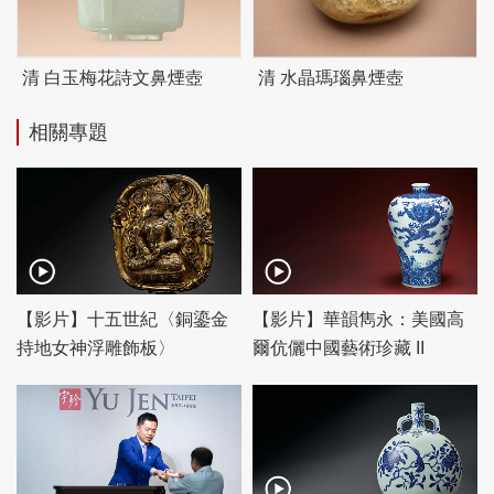
清 白玉梅花詩文鼻煙壺
清 水晶瑪瑙鼻煙壺
相關專題
【影片】十五世紀〈銅鎏金
【影片】華韻雋永：美國高
持地女神浮雕飾板〉
爾伉儷中國藝術珍藏 II