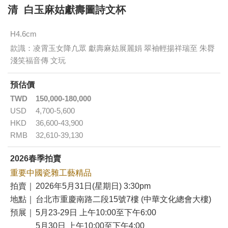
清 白玉麻姑獻壽圖詩文杯
H4.6cm
款識：凌霄玉女降凢眾 獻壽麻姑展麗娟 翠袖輕揚祥瑞至 朱脣
淺笑福音傳 文玩
預估價
TWD
150,000-180,000
USD
4,700-5,600
HKD
36,600-43,900
RMB
32,610-39,130
2026春季拍賣
重要中國瓷雜工藝精品
拍賣｜
2026年5月31日(星期日) 3:30pm
地點｜
台北市重慶南路二段15號7樓 (中華文化總會大樓)
預展｜
5月23-29日 上午10:00至下午6:00
5月30日 上午10:00至下午4:00