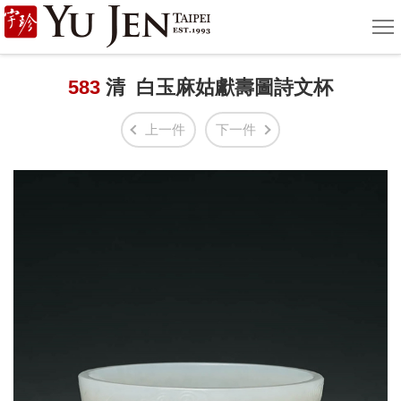
宇
選
單
珍
國
583
清 白玉麻姑獻壽圖詩文杯
際
上一件
下一件
藝
術
|
Yu
Jen
Taipei