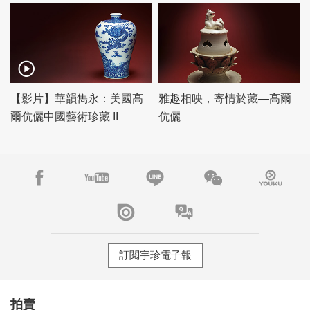
【影片】華韻雋永：美國高
雅趣相映，寄情於藏—高爾
爾伉儷中國藝術珍藏 II
伉儷
訂閱宇珍電子報
拍賣