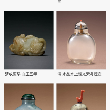
屏
清或更早 白玉五毒
清 水晶水上飄光素鼻煙壺