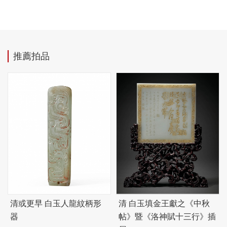
推薦拍品
清或更早 白玉人龍紋柄形
清 白玉填金王獻之《中秋
器
帖》暨《洛神賦十三行》插