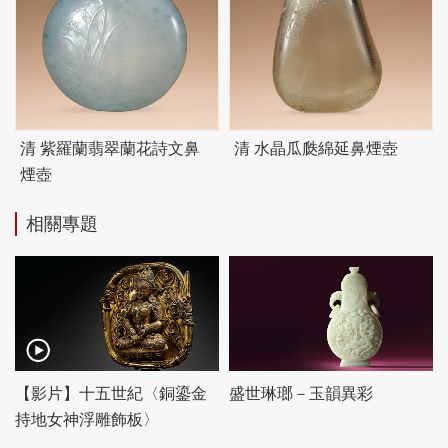
清 紫羅蘭翡翠蘭花詩文鼻
清 水晶瓜瓞綿延鼻煙壺
煙壺
相關專題
【影片】十五世紀〈銅鎏金
盛世琳瑯－玉韻異彩
持地女神浮雕飾板〉