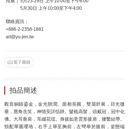
預展｜
5月23-29日 上午10:00至下午6:00
5月30日 上午10:00至下午4:00
聯絡資訊：
+886-2-2358-1881
art@yu-jen.tw
電子圖錄
拍品簡述
觀音銅鑄鎏金，金光朗潤。面相長圓，雙眉舒展，目光微
垂，唇角含笑，神情安詳恬靜。髮梳高髻，頭戴冠，冠中化
佛。大耳垂肩，耳綴花璫。身披如意雲形披肩，腰繫結帶。
頸配華麗瓔珞，右手上舉至胸前，左彎舉於腹前，姿態端