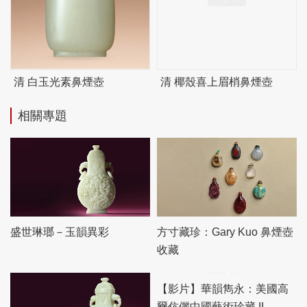
清 白玉光素鼻煙壺
清 椰殼喜上眉梢鼻煙壺
相關專題
盛世琳瑯－玉韻異彩
方寸藏珍：Gary Kuo 鼻煙壺
收藏
【影片】華韻雋永：美國高
爾伉儷中國藝術珍藏 II