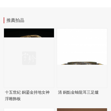
推薦拍品
十五世紀 銅鎏金持地女神
清 銅點金蚰龍耳三足爐
浮雕飾板