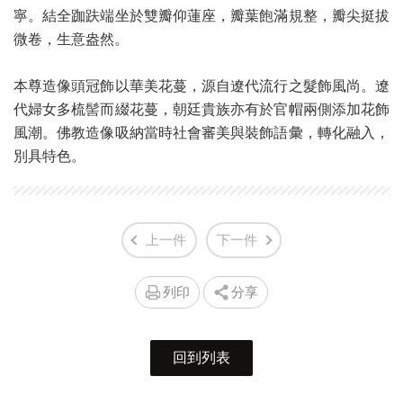
寧。結全跏趺端坐於雙瓣仰蓮座，瓣葉飽滿規整，瓣尖挺拔
微卷，生意盎然。
本尊造像頭冠飾以華美花蔓，源自遼代流行之髮飾風尚。遼
代婦女多梳髻而綴花蔓，朝廷貴族亦有於官帽兩側添加花飾
風潮。佛教造像吸納當時社會審美與裝飾語彙，轉化融入，
別具特色。
上一件
下一件
列印
分享
回到列表