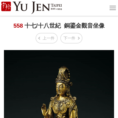
宇
選
單
珍
國
558
十七/十八世紀 銅鎏金觀音坐像
際
上一件
下一件
藝
術
|
Yu
Jen
Taipei