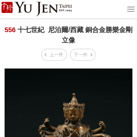
宇
選
單
珍
國
556
十七世紀 尼泊爾/西藏 銅合金勝樂金剛
立像
際
藝
上一件
下一件
術
|
Yu
Jen
Taipei