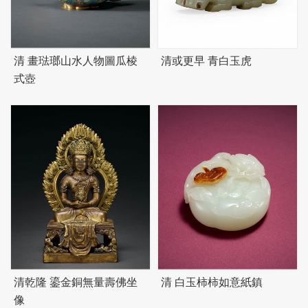
清 畫琺瑯山水人物圖瓜棱
清或更早 青白玉虎
式壺
清乾隆 鎏金銅無量壽佛坐
清 白玉柿柿如意紙鎮
像