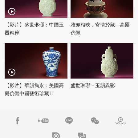
【影片】盛世琳瑯：中國玉
雅趣相映，寄情於藏—高爾
器精粹
伉儷
【影片】華韻雋永：美國高
盛世琳瑯－玉韻異彩
爾伉儷中國藝術珍藏 II