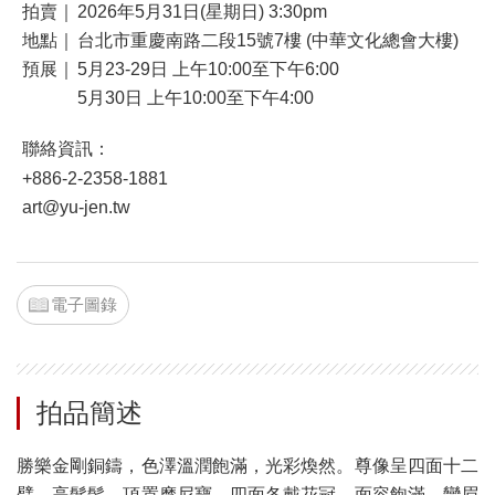
拍賣｜
2026年5月31日(星期日) 3:30pm
地點｜
台北市重慶南路二段15號7樓 (中華文化總會大樓)
預展｜
5月23-29日 上午10:00至下午6:00
5月30日 上午10:00至下午4:00
聯絡資訊：
+886-2-2358-1881
art@yu-jen.tw
電子圖錄
拍品簡述
勝樂金剛銅鑄，色澤溫潤飽滿，光彩煥然。尊像呈四面十二
臂，高髮髻，頂置摩尼寶，四面各戴花冠，面容飽滿，彎眉