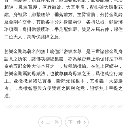
相連，鼻翼寬厚，厚唇微啟。大耳垂肩，配掛碩大環形花
鐺。身袒露，綁繫腰帶，垂落前方。主臂當胸，分持金剛鈴
及金剛杵交疊，其餘各手分列身體兩側，各持法器。頸掛瓔
珞項圈，肩掛骷髏瓔珞，手足配釧環。雙足左屈右伸，踩住
二位天人，寓降伏諸障之意。
勝樂金剛為著名的無上瑜伽部密續本尊，是三世諸佛金剛身
語意之所依，諸佛功德總集體，亦為藏密無上瑜伽修法中尊
奉的五部金剛大法本尊之一，故稱總攝輪。在無上密續中，
勝樂金剛屬於母續法，也被尊稱為母續之王，爲億萬空行總
主。象徵徹見諸法實相，斷除煩惱根本，其名義「大樂勝
者」，表徵智慧與方便雙運之圓融究竟，證悟無上菩提之
道。
上一件
下一件