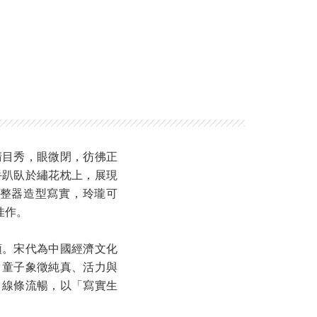
清目秀，眼微閉，彷彿正
手趴臥於繡花枕上，展現
整器造型寫實，玲瓏可
佳作。
頌。宋代為中國經濟文化
。童子象徵純真、活力與
，線條流暢，以「寫實生