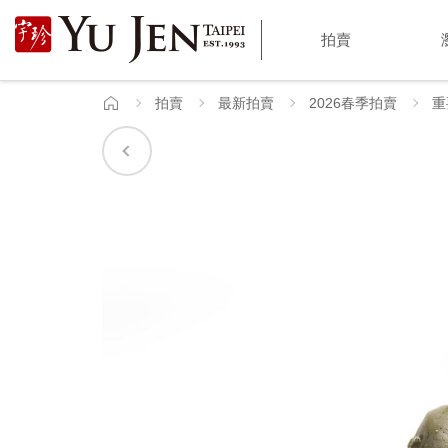
宇
拍賣
珍
國
拍賣
最新拍賣
2026春季拍賣
重
首
頁
際
藝
術
|
Yu
Jen
Taipei