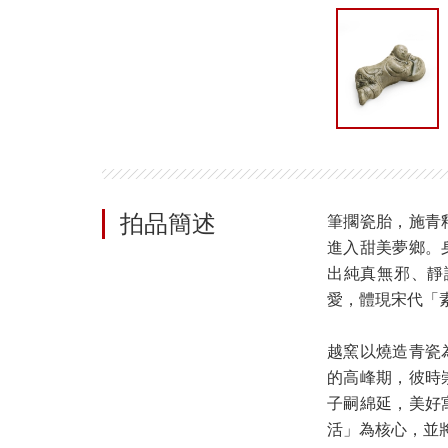
拍品簡述
筆擱瓷胎，施青
進入甜美夢鄉。
出純真無邪、靜
愛，體現宋代「
越窯以燒造青瓷
的高峰期，彼時
子嗣綿延，美好
活」為核心，並