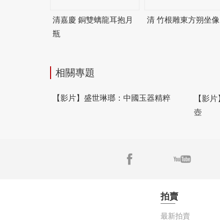
清嘉慶 銅雙螭龍耳抱月
清 竹根雕東方朔坐像
瓶
相關專題
【影片】盛世琳瑯：中國玉器精粹
【影片
壺
拍賣
最新拍賣