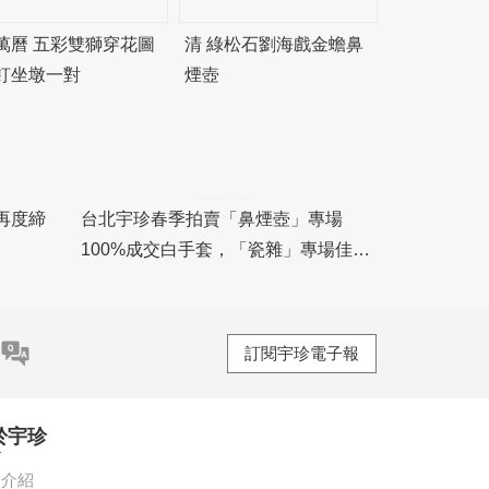
萬曆 五彩雙獅穿花圖
清 綠松石劉海戲金蟾鼻
釘坐墩一對
煙壺
再度締
台北宇珍春季拍賣「鼻煙壺」專場
！
100%成交白手套，「瓷雜」專場佳績
頻傳
訂閱宇珍電子報
於宇珍
珍介紹