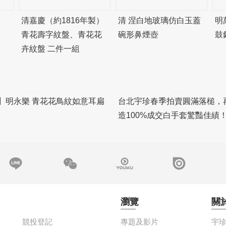
清嘉慶（約1816年製）
清 涅白地玻璃仿白玉蓋
明
青花壽字紋盤、青花花
碗形鼻煙壺
鼓
卉紋盤 二件一組
】明永樂 青花花鳥紋如意耳扁
台北宇珍春季拍賣圓滿落槌，
造100%成交白手套驚豔佳績
瀏覽
關
競投登記
專題及影片
宇