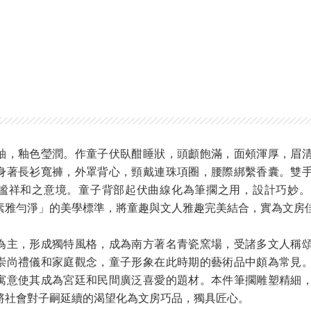
釉，釉色瑩潤。作童子伏臥酣睡狀，頭顱飽滿，面頰渾厚，眉
身著長衫寬褲，外罩背心，頸戴連珠項圈，腰際綁繫香囊。雙
謐祥和之意境。童子背部起伏曲線化為筆擱之用，設計巧妙。
素雅勻淨」的美學標準，將童趣與文人雅趣完美結合，實為文房
為主，形成獨特風格，成為南方著名青瓷窯場，受諸多文人稱
崇尚禮儀和家庭觀念，童子形象在此時期的藝術品中頗為常見
寓意使其成為宮廷和民間廣泛喜愛的題材。本件筆擱雕塑精細
將社會對子嗣延續的渴望化為文房巧品，獨具匠心。