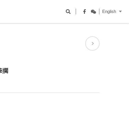
開
English
啟
Facebook
WeChat
搜
尋
欄
位
筆擱