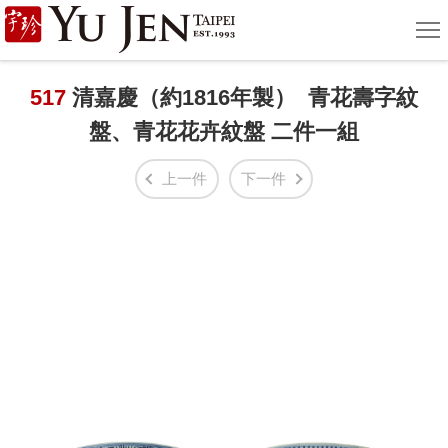
宇
選
單
珍
國
517
清嘉慶（約1816年製） 青花壽字紋
盤、青花花卉紋盤 二件一組
際
藝
上一件
下一件
術
|
Yu
Jen
Taipei