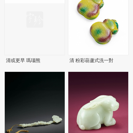
清或更早 瑪瑙熊
清 粉彩葫蘆式洗一對