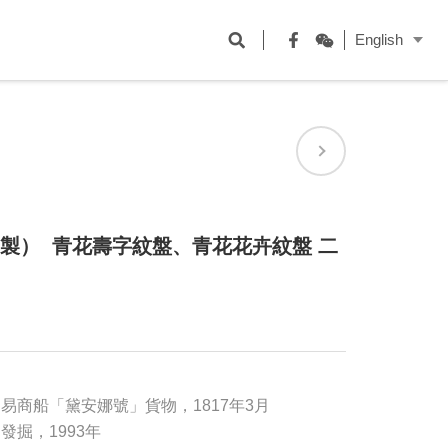
開
English
啟
Facebook
WeChat
搜
尋
欄
位
年製） 青花壽字紋盤、青花花卉紋盤 二
易商船「黛安娜號」貨物，1817年3月
掘，1993年