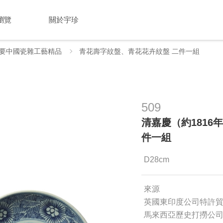
瀏覽
關於宇珍
要中國瓷雜工藝精品
青花壽字紋盤、青花花卉紋盤 二件一組
509
清嘉慶（約1816
件一組
D28cm
來源
英國東印度公司特許貿
馬來西亞歷史打撈公司發