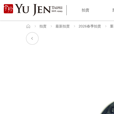
宇
拍賣
珍
國
拍賣
最新拍賣
2026春季拍賣
重
首
頁
際
藝
術
|
Yu
Jen
Taipei