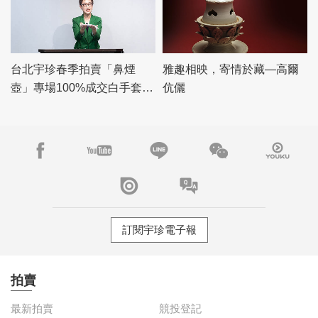
台北宇珍春季拍賣「鼻煙
雅趣相映，寄情於藏—高爾
壺」專場100%成交白手套，
伉儷
「瓷雜」專場佳績頻傳
訂閱宇珍電子報
拍賣
最新拍賣
競投登記