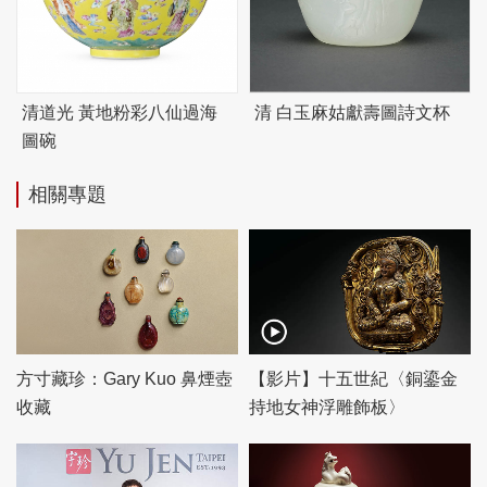
清道光 黃地粉彩八仙過海
清 白玉麻姑獻壽圖詩文杯
圖碗
相關專題
方寸藏珍：Gary Kuo 鼻煙壺
【影片】十五世紀〈銅鎏金
收藏
持地女神浮雕飾板〉