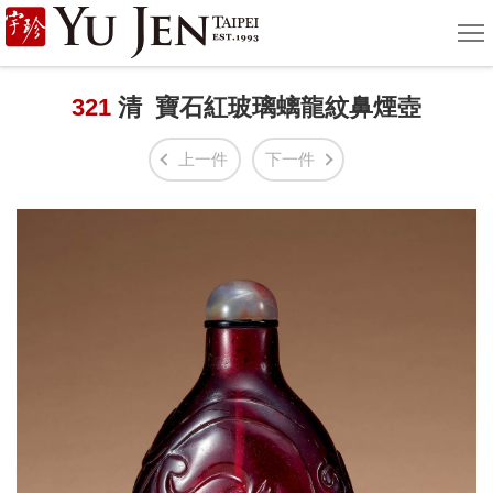
宇
選
單
珍
國
321
清 寶石紅玻璃螭龍紋鼻煙壺
際
上一件
下一件
藝
術
|
Yu
Jen
Taipei