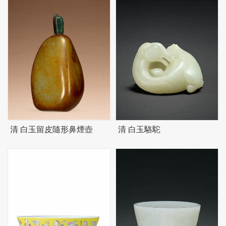
清 白玉留皮隨形鼻煙壺
清 白玉駱駝