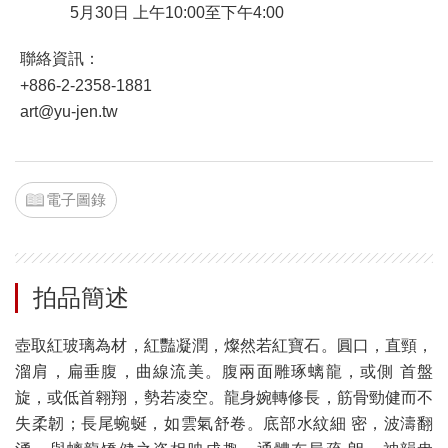
5月30日 上午10:00至下午4:00
聯絡資訊：
+886-2-2358-1881
art@yu-jen.tw
電子圖錄
拍品簡述
壺取紅玻璃為材，紅豔凝潤，燦然若紅寶石。圓口，直頸，
溜肩，扁垂腹，曲線流美。腹兩面雕琢螭龍，或側 首盤
旋，或低首翱翔，勢若凌空。龍身婉轉修長，筋骨勁健而不
失柔韌；長尾蜿蜒，如雲氣舒卷。底部水紋細 密，波濤翻