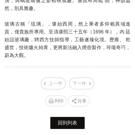
湧，與螭龍矯健之姿相映成趣。通體布局疏 朗，神韻盎
然，別具雅趣。
玻璃古稱「琉璃」，肇始西周，然上乘者多仰賴異域進
貢，僅貴族所專用。至清康熙三十五年（1696 年），內 廷
始設玻璃廠，聘西方技師指導，工藝遂臻化境。歷雍、 乾
盛世，技術爐火純青，更將新法融入煙壺製作，玲瓏奇巧，
蔚為大觀。
上一件
下一件
列印
分享
回到列表