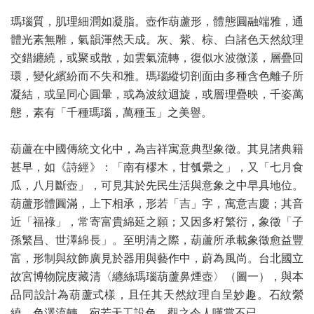
瑪瑙質，肌理細潤如凝脂。壺作葫蘆形，體態圓融端雅，通
體光素無雕，氣韻渾然天成。灰、紫、棕、白諸色天然紋理
交錯纏繞，或聚或散，如雲氣流轉，復似水波微漾，層疊回
環，變化繽紛而不失和雅。瑪瑙縱切剖面由多種含色離子所
凝結，或呈同心圓暈，或為波紋迴旋，或層理疊映，千姿萬
態，素有「千種瑪瑙，萬種玉」之美譽。
葫蘆在中國傳統文化中，為吉祥寓意典型象徵。其見諸典籍
甚早，如《詩經》：「南有樛木，甘瓠纍之」，又「七月食
瓜，八月斷壺」，可見其於先民生活與意象之中早具地位。
葫蘆形體圓滿，上下相承，形若「吉」字，寓意吉慶；其音
近「福祿」，常寄富貴綿延之願；又因多籽繁衍，象徵「子
孫繁昌、世澤綿長」。至明清之際，葫蘆所承載象徵愈益豐
富，形制與紋飾廣見於器用與藝作中，蔚為風尚。台北國立
故宮博物院庋藏清〈纏絲瑪瑙葫蘆鼻煙壺〉（圖一），與本
品同設計為葫蘆式樣，且任其天然紋理自呈妙趣。石紋縈
繞，色澤流轉，宛若天工設色，觀之令人嘆賞不已。