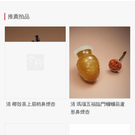
推薦拍品
清 椰殼喜上眉梢鼻煙壺
清 瑪瑙五福臨門蟈蟈葫蘆
形鼻煙壺