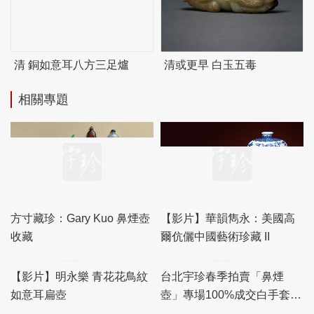
清 銅如意耳八方三足爐
清或更早 白玉五毒
相關專題
方寸藏珍：Gary Kuo 鼻煙壺
【影片】華韻雋永：美國高
收藏
爾伉儷中國藝術珍藏 II
【影片】明永樂 青花花鳥紋
台北宇珍春季拍賣「鼻煙
如意耳扁壺
壺」專場100%成交白手套，
「瓷雜」專場佳績頻傳