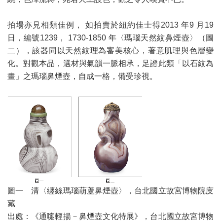
拍場亦見相類佳例， 如拍賣於紐約佳士得2013 年9 月19
日，編號1239， 1730-1850 年〈瑪瑙天然紋鼻煙壺〉（圖
二），該器同以天然紋理為審美核心，著意肌理與色層變
化。對觀本品，選材與氣韻一脈相承，足證此類「以石紋為
畫」之瑪瑙鼻煙壺，自成一格，備受珍視。
圖一 清〈纏絲瑪瑙葫蘆鼻煙壺〉，台北國立故宮博物院庋
藏
出處：《通嚏輕揚－鼻煙壺文化特展》，台北國立故宮博物