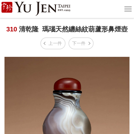
宇
選
單
珍
國
310
清乾隆 瑪瑙天然纏絲紋葫蘆形鼻煙壺
際
上一件
下一件
藝
術
|
Yu
Jen
Taipei