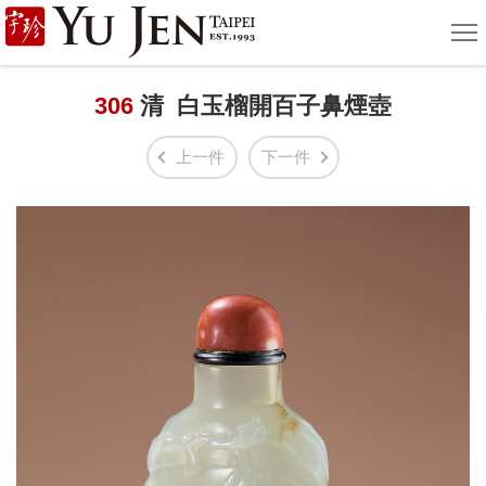
宇
選
單
珍
國
306
清 白玉榴開百子鼻煙壺
際
上一件
下一件
藝
術
|
Yu
Jen
Taipei