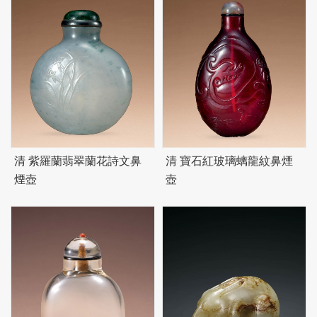
清 紫羅蘭翡翠蘭花詩文鼻
清 寶石紅玻璃螭龍紋鼻煙
煙壺
壺