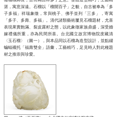
湛，寓意深遠。石榴以「榴開百子」之貌，自古被奉為「多
子多福」祥瑞象徵，常與桃子、佛手並列「三多」，寄寓
「多子、多壽、多福」。清代諸類藝術屢見石榴題材，尤喜
表現果實飽滿、裂皮露籽之態，以此象徵家族鼎盛，深受婚
嫁禮儀所重，亦為民間所喜。台北國立故宮博物院庋藏清
〈玉石榴〉（圖一），與本品同以石榴為造型設計，並點綴
蝙蝠襯托「福壽雙全」語彙，工藝精巧，足見時人對此種題
材之推崇與珍愛。