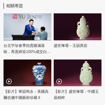
相關專題
台北宇珍春季拍賣圓滿落
盛世琳瑯－玉韻異彩
槌，再度締造100%成交白手
套驚豔佳績！
【影片】華韻雋永：美國高
【影片】盛世琳瑯：中國玉
爾伉儷中國藝術珍藏 II
器精粹