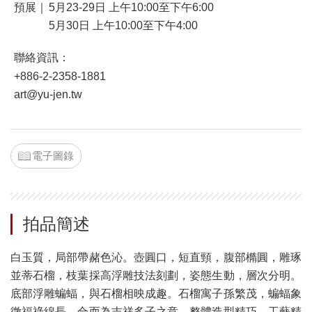
預展｜
5月23-29日 上午10:00至下午6:00
5月30日 上午10:00至下午4:00
聯絡資訊：
+886-2-2358-1881
art@yu-jen.tw
電子圖錄
拍品簡述
白玉質，局部帶赭色沁。壺圓口，短直頸，腹部橢圓，雕琢
並蒂石榴，枝葉採高浮雕技法刻劃，姿態生動，層次分明。
底部浮雕蝙蝠，與石榴相映成趣。石榴寓子孫繁茂，蝙蝠象
徵福祿綿長，合而為吉祥多子之意。整體造型精巧，工藝精