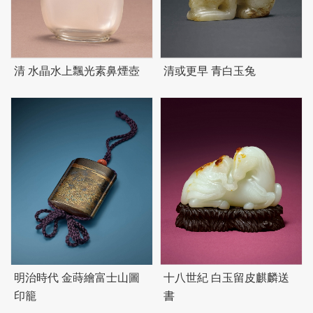
清 水晶水上飄光素鼻煙壺
清或更早 青白玉兔
明治時代 金蒔繪富士山圖
十八世紀 白玉留皮麒麟送
印籠
書