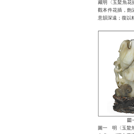
藏明〈玉鰲魚花
觀本件花插，飽
意韻深遠；復以
圖一 明〈玉鰲