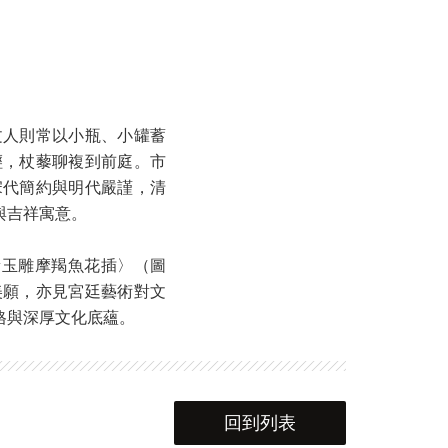
文人則常以小瓶、小罐蓄
輕，杖藜聊複到前庭。市
宋代簡約與明代嚴謹，清
與吉祥寓意。
〈黃玉雕摩羯魚花插〉（圖
美願，亦見宮廷藝術對文
格與深厚文化底蘊。
回到列表