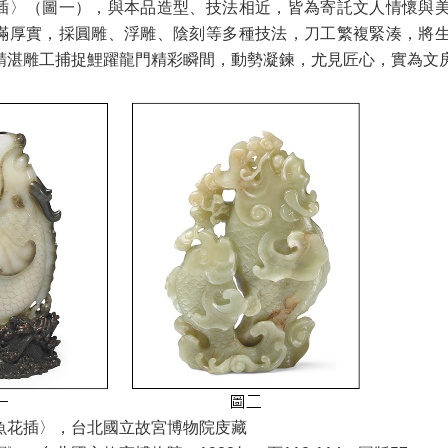
插〉（圖一），與本品造型、技法相近，皆為寄託文人情懷與
滿厚實，採圓雕、浮雕、陰刻等多種技法，刀工繁複緊湊，將
精湛雕工捕捉鯉躍龍門精彩瞬間，動勢凝鍊，尤見匠心，實為文
魚花插〉，台北國立故宮博物院庋藏