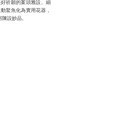
美好祈願的案頭雅設。細
生動鰲魚化為實用花器，
房陳設妙品。