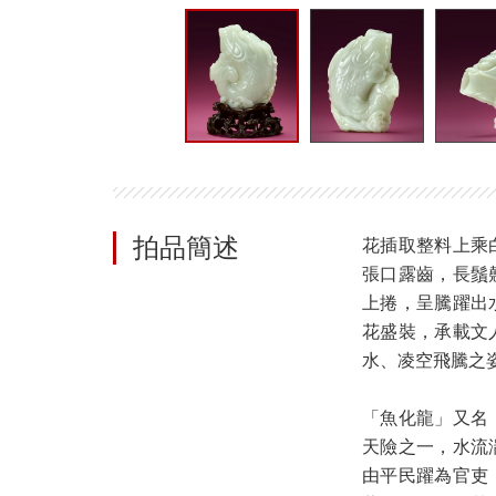
拍品簡述
花插取整料上乘
張口露齒，長鬚
上捲，呈騰躍出
花盛裝，承載文
水、凌空飛騰之
「魚化龍」又名
天險之一，水流
由平民躍為官吏