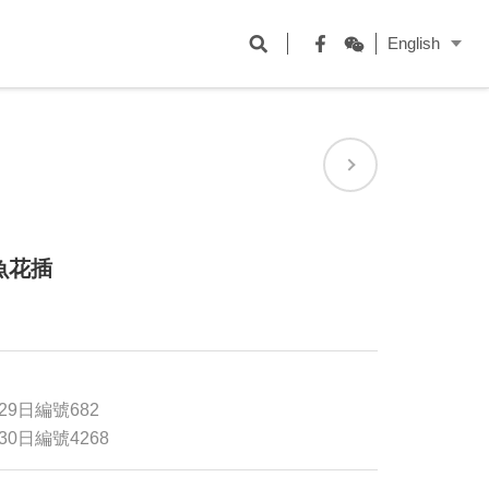
開
English
啟
Facebook
WeChat
搜
尋
欄
位
魚花插
29日編號682
30日編號4268