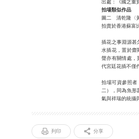
出處：《國之重寶
拍場類似作品
圖二 清乾隆〈
拍賣於香港蘇富比20
插花之事淵源甚
水插花，置於齋
聲亦有關情處，
代宮廷花插不僅
拍場可資參照者，
二），同為魚形
氣與祥瑞的統攝
列印
分享