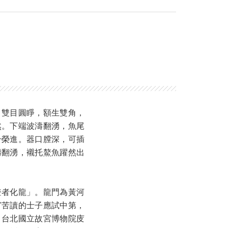
，雙目圓睜，額生雙角，
然。下端波濤翻湧，魚尾
升榮進。器口膛深，可插
濤翻湧，襯托鰲魚躍然出
登者化龍」。龍門為黃河
窗苦讀的士子應試中第，
。台北國立故宮博物院庋