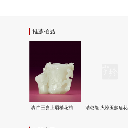
推薦拍品
清 白玉喜上眉梢花插
清乾隆 火燎玉鰲魚花