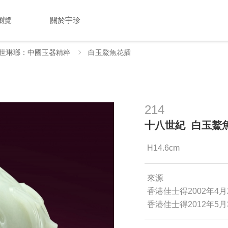
瀏覽
關於宇珍
世琳瑯：中國玉器精粹
白玉鰲魚花插
214
十八世紀 白玉鰲
H14.6cm
來源
香港佳士得2002年4月
香港佳士得2012年5月