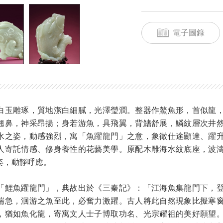
電子圖錄
白玉雕琢，質地潔白細膩，光澤瑩潤。整器作鰲魚形，首似龍
翹鼻，神采昂揚；身若游魚，具飛翼，背鰭舒展，鱗紋層次井
水之姿，動感強烈，寓「魚躍龍門」之意，象徵仕途顯達、躍
人寄託情感、修身養性的花藝美學。原配木雕海水紋底座，波
姿，動靜呼應。
「鯉魚躍龍門」，典故出於《三秦記》：「江海魚集龍門下，
湍急，洄游之魚至此，必奮力激躍。古人將此自然現象比擬寒
，猶如魚化龍，寄寓文人士子博取功名、光宗耀祖的美好願望