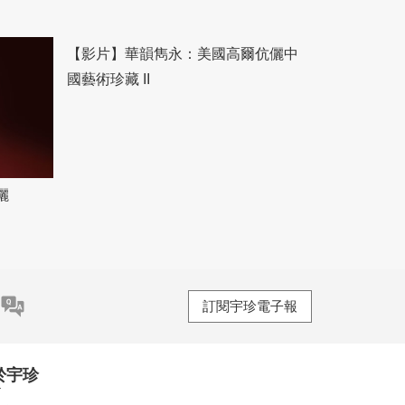
儷
【影片】華韻雋永：美國高爾伉儷中
國藝術珍藏 II
訂閱宇珍電子報
於宇珍