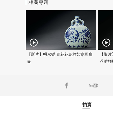
相關專題
【影片】明永樂 青花花鳥紋如意耳扁
【影片
壺
浮雕飾
拍賣