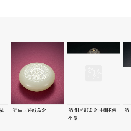
插
清 白玉蓮紋蓋盒
清 銅局部鎏金阿彌陀佛
清
坐像