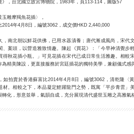
》，台北國立故宮博物院，1983年，頁113-114，圖版57
黃玉雕摩羯魚花插〉，
14年4月8日，編號3062，成交價HKD 2,440,000
久，南北朝以鮮花供佛，已用水器漬養；唐代漸成風尚，宋代
閣、案頭，以營造雅致情趣。陳起《買花》：「今早神清覺步
買得秋花插小瓶。」可見花插在宋代已成日常生活雅趣。相較
作為精美陳設，更直接服務於宮廷插花的獨特美學，兼顧儀式感
如拍賣於香港蘇富比2014年4月8日，編號3062，清乾隆
題材。相較之下，本品凝定鯉躍龍門之勢，既寓「平步青雲」
與轉化，形意並舉，氣韻自成，充分展現清代盛世玉雕之高雅氣