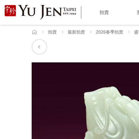
宇
拍賣
珍
國
拍賣
最新拍賣
2026春季拍賣
盛
首
頁
際
藝
術
|
Yu
Jen
Taipei