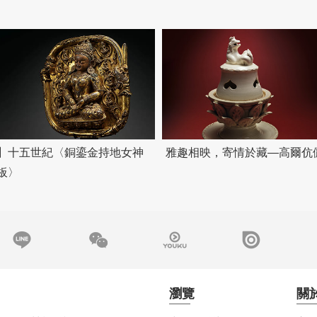
】十五世紀〈銅鎏金持地女神
雅趣相映，寄情於藏—高爾伉
板〉
瀏覽
關