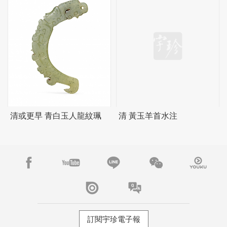
清或更早 青白玉人龍紋珮
清 黃玉羊首水注
訂閱宇珍電子報