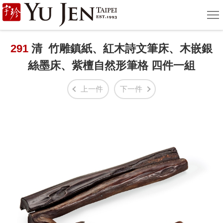
宇
選
單
珍
國
291
清 竹雕鎮紙、紅木詩文筆床、木嵌銀
絲墨床、紫檀自然形筆格 四件一組
際
藝
上一件
下一件
術
|
Yu
Jen
Taipei