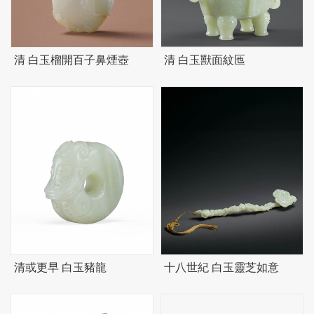
清 白玉榴開百子鼻煙壺
清 白玉獸面紋匜
清或更早 白玉豬龍
十八世紀 白玉靈芝如意