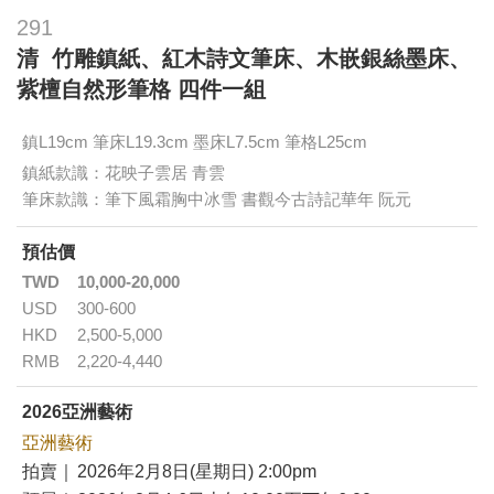
291
清 竹雕鎮紙、紅木詩文筆床、木嵌銀絲墨床、
紫檀自然形筆格 四件一組
鎮L19cm 筆床L19.3cm 墨床L7.5cm 筆格L25cm
鎮紙款識：花映子雲居 青雲
筆床款識：筆下風霜胸中冰雪 書觀今古詩記華年 阮元
預估價
TWD
10,000-20,000
USD
300-600
HKD
2,500-5,000
RMB
2,220-4,440
2026亞洲藝術
亞洲藝術
拍賣｜
2026年2月8日(星期日) 2:00pm