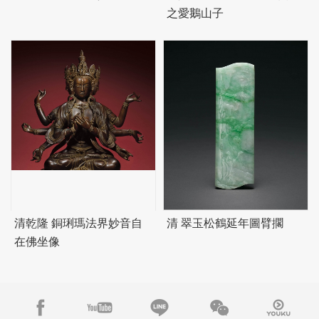
之愛鵝山子
清乾隆 銅琍瑪法界妙音自
清 翠玉松鶴延年圖臂擱
在佛坐像