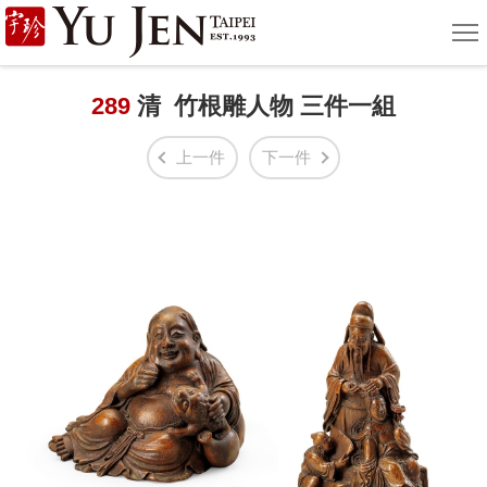
宇
選
單
珍
國
289
清 竹根雕人物 三件一組
際
上一件
下一件
藝
術
|
Yu
Jen
Taipei