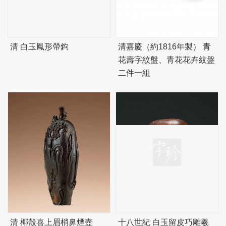
清 白玉鳳形帶鉤
清嘉慶（約1816年製） 青
花壽字紋盤、青花花卉紋盤
二件一組
清 椰殼喜上眉梢鼻煙壺
十八世紀 白玉留皮巧雕羲