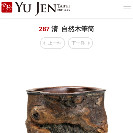
宇
選
單
珍
國
287
清 自然木筆筒
際
上一件
下一件
藝
術
|
Yu
Jen
Taipei