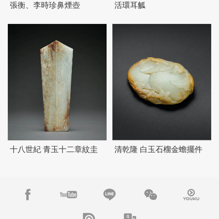
張衡、李時珍鼻煙壺
活環耳觚
十八世紀 青玉十二章紋圭
清乾隆 白玉石榴金蟾擺件