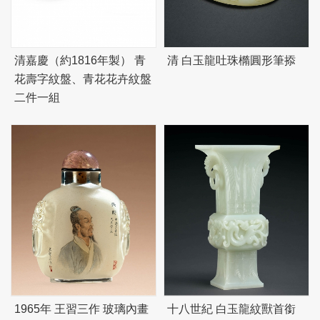
清嘉慶（約1816年製） 青
清 白玉龍吐珠橢圓形筆掭
花壽字紋盤、青花花卉紋盤
二件一組
1965年 王習三作 玻璃內畫
十八世紀 白玉龍紋獸首銜