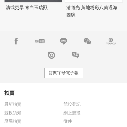
清或更早 青白玉瑞獸
清道光 黃地粉彩八仙過海
圖碗
訂閱宇珍電子報
拍賣
最新拍賣
競投登記
競投須知
網上競投
歷屆拍賣
徵件