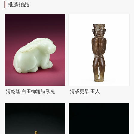
推薦拍品
清乾隆 白玉御題詩臥兔
清或更早 玉人