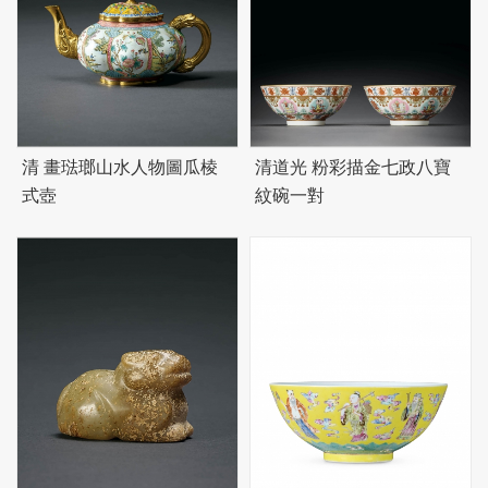
清 畫琺瑯山水人物圖瓜棱
清道光 粉彩描金七政八寶
式壺
紋碗一對