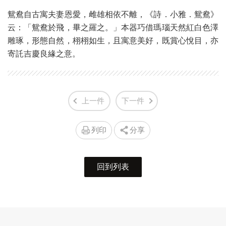
鴛鴦自古寓夫妻恩愛，雌雄相依不離，《詩．小雅．鴛鴦》
云：「鴛鴦於飛，畢之羅之。」本器巧借瑪瑙天然紅白色澤
雕琢，形態自然，栩栩如生，且寓意美好，既賞心悅目，亦
寄託吉慶良緣之意。
上一件
下一件
列印
分享
回到列表