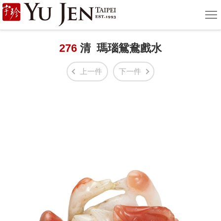
宇
選
單
珍
國
276
清 瑪瑙鴛鴦戲水
際
上一件
下一件
藝
術
|
Yu
Jen
Taipei