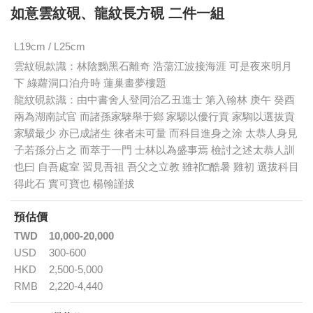
如意雲紋硯、龍紋長方硯 二件一組
L19cm / L25cm
雲紋硯款識：林陰黝黑石離奇 浩蕩江波接海涯 可是夜來明月
下 綠蘿洞口泊舟時 蓮巢畫夢樓題
龍紋硯款識：由中書舍人登同治乙丑進士 第入翰林 庚午 癸酉
兩為湖南試官 而諸孫家騋舉于鄉 家騵以優行貢 家騊以選拔貢
家驥最少 亦已成諸生 徠者未可量 而科目進身之涂 太恭人身見
子若孫分占之 而萃于一門 士林以為盛事焉 檢討之述太恭人訓
也曰 自吾處室 習見吾祖 吾父之立教 雖祁□酷暑 雞初 選拔科目
得此石 實可寶也 楊翰謹拔
預估價
TWD
10,000-20,000
USD
300-600
HKD
2,500-5,000
RMB
2,220-4,440