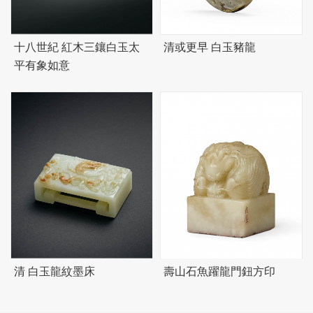
十八世紀 紅木三鑲白玉太
清或更早 白玉豬龍
平有象如意
清 白玉龍紋墨床
壽山石魚躍龍門鈕方印