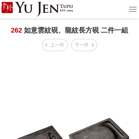
宇
選
單
珍
國
262
如意雲紋硯、龍紋長方硯 二件一組
際
上一件
下一件
藝
術
|
Yu
Jen
Taipei