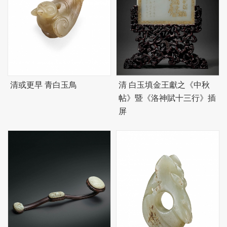
清或更早 青白玉鳥
清 白玉填金王獻之《中秋
帖》暨《洛神賦十三行》插
屏