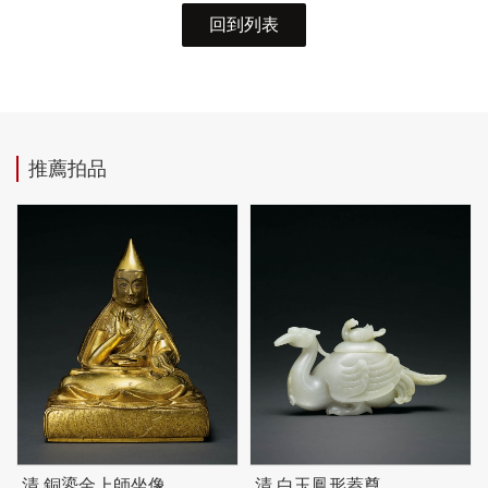
回到列表
推薦拍品
清 銅鎏金上師坐像
清 白玉鳳形蓋尊