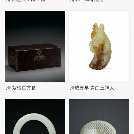
清 紫檀長方箱
清或更早 青白玉神人