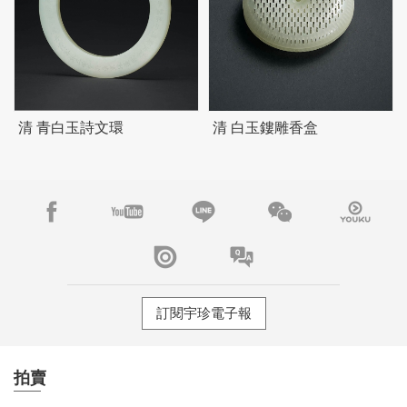
清 青白玉詩文環
清 白玉鏤雕香盒
訂閱宇珍電子報
拍賣