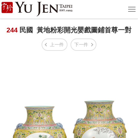
宇
選
單
珍
國
244
民國 黃地粉彩開光嬰戲圖鋪首尊一對
際
上一件
下一件
藝
術
|
Yu
Jen
Taipei