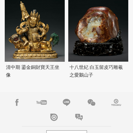
清中期 鎏金銅財寶天王坐
十八世紀 白玉留皮巧雕羲
像
之愛鵝山子