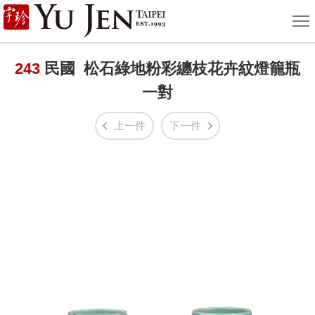
宇
選
單
珍
國
243
民國 松石綠地粉彩纏枝花卉紋燈籠瓶
一對
際
藝
上一件
下一件
術
|
Yu
Jen
Taipei