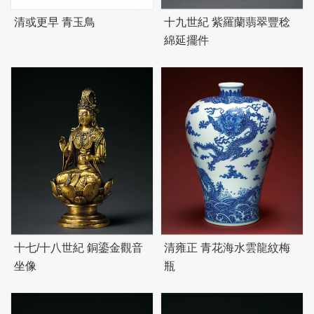
清或更早 青玉鳥
十九世紀 紫羅蘭翡翠豐稔
綿延擺件
十七/十八世紀 銅鎏金觀音
清雍正 青花海水雲龍紋梅
坐像
瓶