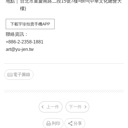
地點｜
台北市重慶南路二段15號7樓<br/>(中華文化總會大
樓)
下載宇珍拍賣手機APP
聯絡資訊：
+886-2-2358-1881
art@yu-jen.tw
電子圖錄
上一件
下一件
列印
分享