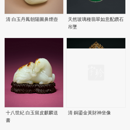
清 白玉丹鳳朝陽圖鼻煙壺
天然玻璃種翡翠如意配鑽石
吊墜
十八世紀 白玉留皮麒麟送
清 銅鎏金黃財神坐像
書