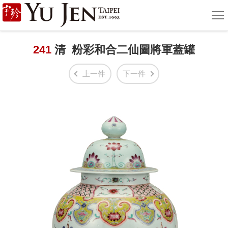
宇
選
單
珍
國
241
清 粉彩和合二仙圖將軍蓋罐
際
上一件
下一件
藝
術
|
Yu
Jen
Taipei