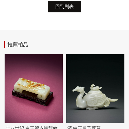
回到列表
推薦拍品
十八世紀 白玉留皮螭龍紋
清 白玉鳳形蓋尊