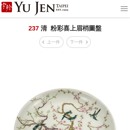
宇
選
單
珍
國
237
清 粉彩喜上眉梢圖盤
際
上一件
下一件
藝
術
|
Yu
Jen
Taipei