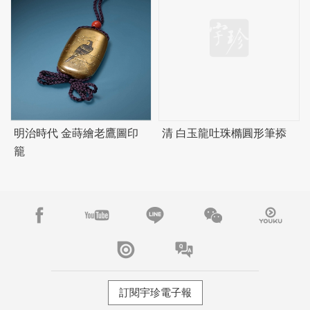
明治時代 金蒔繪老鷹圖印
清 白玉龍吐珠橢圓形筆掭
籠
訂閱宇珍電子報