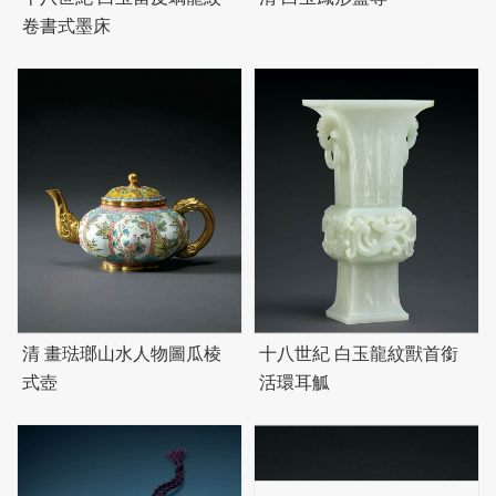
卷書式墨床
清 畫琺瑯山水人物圖瓜棱
十八世紀 白玉龍紋獸首銜
式壺
活環耳觚