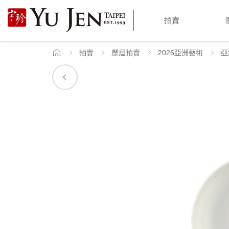
宇
拍賣
珍
國
拍賣
歷屆拍賣
2026亞洲藝術
亞
首
頁
際
藝
術
|
Yu
Jen
Taipei