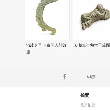
清或更早 青白玉人龍紋
宋 越窯青釉童子筆擱
珮
拍賣
最新拍賣