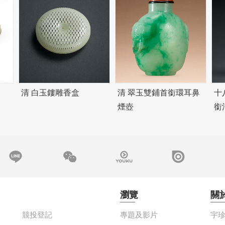
清 白玉鏤雕香盒
清 翠玉雙鋪首銜環耳鼻
十
煙壺
銜
瀏覽
關
競投登記
專題及影片
宇