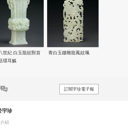
八世紀 白玉龍紋獸首
青白玉鏤雕龍鳳紋珮
活環耳觚
訂閱宇珍電子報
於宇珍
珍介紹