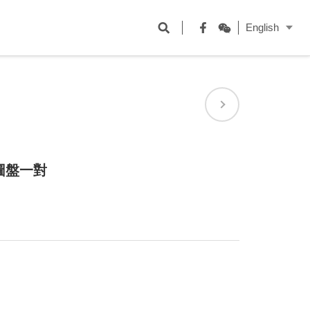
開
English
啟
Facebook
WeChat
搜
尋
欄
位
圖盤一對