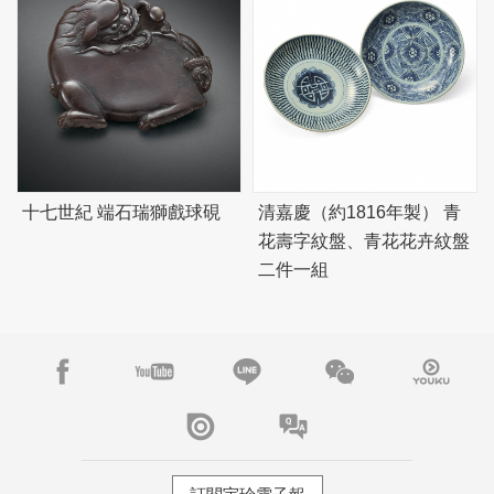
十七世紀 端石瑞獅戲球硯
清嘉慶（約1816年製） 青
花壽字紋盤、青花花卉紋盤
二件一組