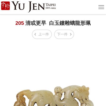
宇
選
單
珍
國
205
清或更早 白玉鏤雕螭龍形珮
際
上一件
下一件
藝
術
|
Yu
Jen
Taipei