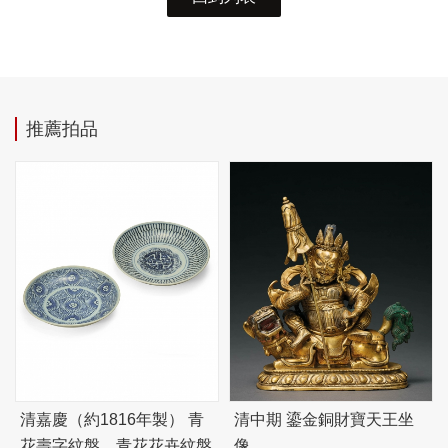
推薦拍品
清嘉慶（約1816年製） 青
清中期 鎏金銅財寶天王坐
花壽字紋盤、青花花卉紋盤
像