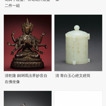
二件一組
清乾隆 銅琍瑪法界妙音自
清 青白玉心經文經筒
在佛坐像