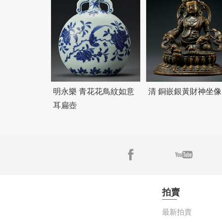
明永樂 青花花鳥紋如意
清 銅嵌銀黃財神坐像
耳扁壺
拍賣
最新拍賣