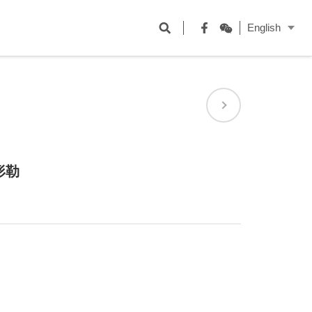
開
English
啟
Facebook
WeChat
搜
尋
欄
位
形勒