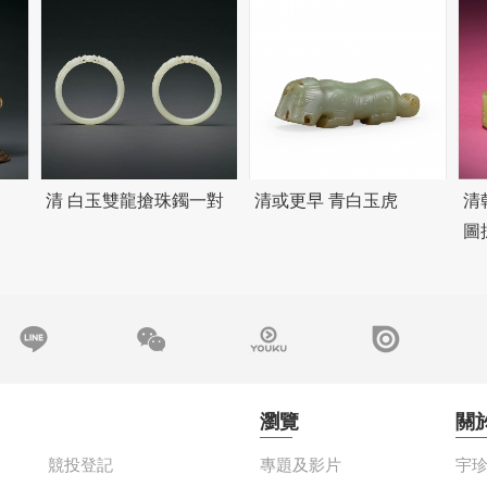
清 白玉雙龍搶珠鐲一對
清或更早 青白玉虎
清
圖
瀏覽
關
競投登記
專題及影片
宇