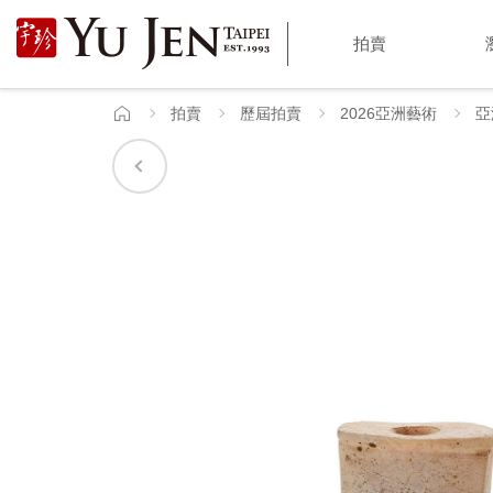
宇
拍賣
珍
國
拍賣
歷屆拍賣
2026亞洲藝術
亞
首
頁
際
藝
術
|
Yu
Jen
Taipei