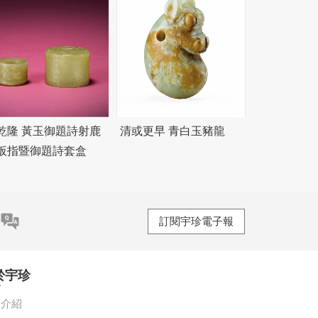
乾隆 黃玉御題詩射鹿
清或更早 青白玉豬龍
扳指暨御題詩套盒
訂閱宇珍電子報
於宇珍
珍介紹