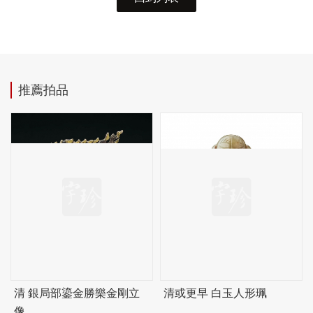
推薦拍品
清 銀局部鎏金勝樂金剛立
清或更早 白玉人形珮
像