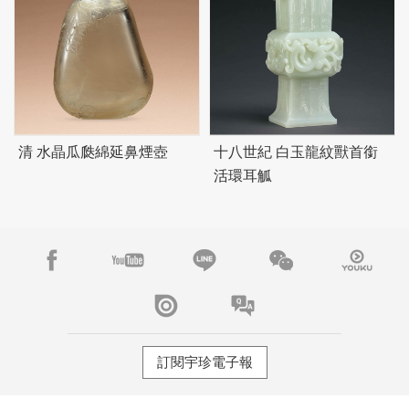
清 水晶瓜瓞綿延鼻煙壺
十八世紀 白玉龍紋獸首銜
活環耳觚
訂閱宇珍電子報