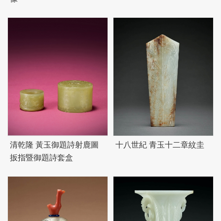
清乾隆 黃玉御題詩射鹿圖
十八世紀 青玉十二章紋圭
扳指暨御題詩套盒