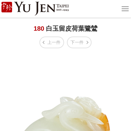
宇
選
單
珍
國
180
白玉留皮荷葉鷺鷥
際
上一件
下一件
藝
術
|
Yu
Jen
Taipei